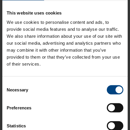
This website uses cookies
We use cookies to personalise content and ads, to
provide social media features and to analyse our traffic.
We also share information about your use of our site with
our social media, advertising and analytics partners who
may combine it with other information that you’ve
provided to them or that they’ve collected from your use
of their services.
Optisten muovien
ryhmään kuuluvat kirkkaat ja
Consent
värjätyt amorfiset kestomuovit.
Optisia muoveja
Necessary
Selection
voidaan myös pinnoittaa esimerkiksi parantamaan
materiaalien kemikaalienkestoa tai naarmuuntumista
Preferences
vastaan.
Lisäksi on myös diffusoivia muoveja, jotka hajottavat
Statistics
valon niin, että led-pisteet (hotspotit) häviävät