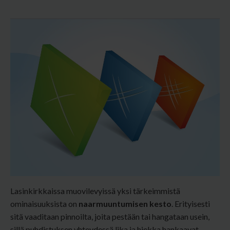
Lasinkirkkaissa muovilevyissä yksi tärkeimmistä
ominaisuuksista on
naarmuuntumisen kesto
. Erityisesti
sitä vaaditaan pinnoilta, joita pestään tai hangataan usein,
sillä puhdistuksen yhteydessä lika ja hiekka hankaavat