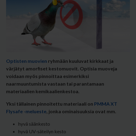
Optisten muovien
ryhmään kuuluvat kirkkaat ja
värjätyt amorfiset kestomuovit.
Optisia muoveja
voidaan myös pinnoittaa esimerkiksi
naarmuuntumista vastaan tai parantamaan
materiaalien kemikaalienkestoa.
Yksi tällainen pinnoitettu materiaali on
PMMA XT
Flysafe -melueste
, jonka ominaisuuksia ovat mm.
hyvä säänkesto
hyvä UV-säteilyn kesto