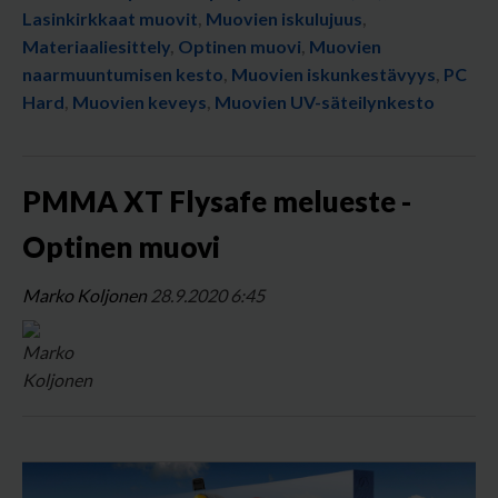
Lasinkirkkaat muovit
,
Muovien iskulujuus
,
Materiaaliesittely
,
Optinen muovi
,
Muovien
naarmuuntumisen kesto
,
Muovien iskunkestävyys
,
PC
Hard
,
Muovien keveys
,
Muovien UV-säteilynkesto
PMMA XT Flysafe melueste -
Optinen muovi
Marko Koljonen
28.9.2020 6:45