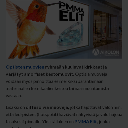
Optisten muovien
ryhmään kuuluvat kirkkaat ja
värjätyt amorfiset kestomuovit.
Optisia muoveja
voidaan myös pinnoittaa esimerkiksi parantamaan
materiaalien kemikaalienkestoa tai naarmuuntumista
vastaan.
Lisäksi on
diffusoivia muoveja,
jotka hajottavat valon niin,
että led-pisteet (hotspotit) häviävät näkyvistä ja valo hajoaa
tasaisesti pinnalle. Yksi tällainen on
PMMA Elit
,
jonka