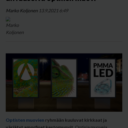
Marko Koljonen
13.9.2021 6:49
Optisten muovien
ryhmään kuuluvat kirkkaat ja
värjätyt amorfiset kestomuovit.
Optisia muoveja