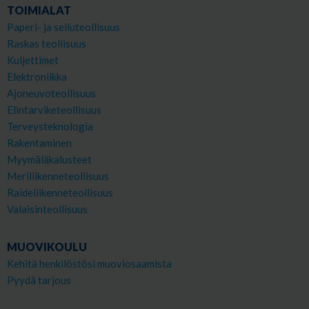
TOIMIALAT
Paperi- ja selluteollisuus
Raskas teollisuus
Kuljettimet
Elektroniikka
Ajoneuvoteollisuus
Elintarviketeollisuus
Terveysteknologia
Rakentaminen
Myymäläkalusteet
Meriliikenneteollisuus
Raideliikenneteollisuus
Valaisinteollisuus
MUOVIKOULU
Kehitä henkilöstösi muoviosaamista
Pyydä tarjous