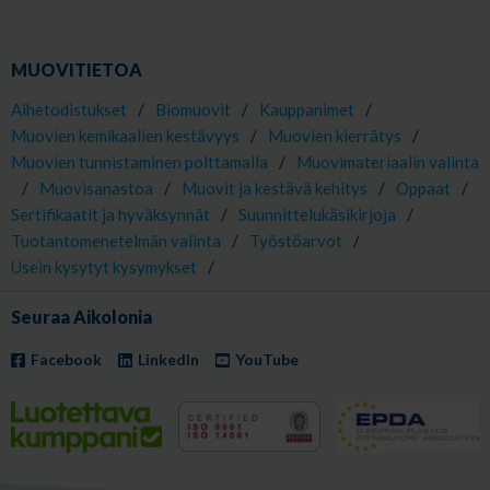
MUOVITIETOA
Aihetodistukset
/
Biomuovit
/
Kauppanimet
/
Muovien kemikaalien kestävyys
/
Muovien kierrätys
/
Muovien tunnistaminen polttamalla
/
Muovimateriaalin valinta
/
Muovisanastoa
/
Muovit ja kestävä kehitys
/
Oppaat
/
Sertifikaatit ja hyväksynnät
/
Suunnittelukäsikirjoja
/
Tuotantomenetelmän valinta
/
Työstöarvot
/
Usein kysytyt kysymykset
/
Seuraa Aikolonia
Facebook
LinkedIn
YouTube