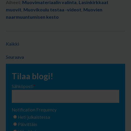
Aiheet:
Muovimateriaalin valinta
,
Lasinkirkkaat
muovit
,
Muovikoulu testaa -videot
,
Muovien
naarmuuntumisen kesto
Kaikki
Seuraava
Tilaa blogi!
Sähköposti
*
Notification Frequency
Heti julkaistessa
Päivittäin