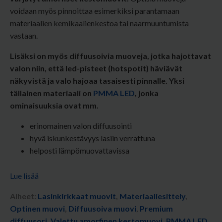
voidaan myös pinnoittaa esimerkiksi parantamaan
materiaalien kemikaalienkestoa tai naarmuuntumista
vastaan.
Lisäksi on myös diffuusoivia muoveja, jotka hajottavat
valon niin, että led-pisteet (hotspotit) häviävät
näkyvistä ja valo hajoaa tasaisesti pinnalle. Yksi
tällainen materiaali on
PMMA LED
, jonka
ominaisuuksia ovat mm.
erinomainen valon diffuusointi
hyvä iskunkestävyys lasiin verrattuna
helposti lämpömuovattavissa
Lue lisää
Aiheet:
Lasinkirkkaat muovit
,
Materiaaliesittely
,
Optinen muovi
,
Diffuusoiva muovi
,
Premium
diffuusori
,
Valettu amorfinen kestomuovi
,
PMMA LED