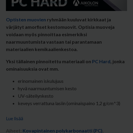
Optisten muovien
ryhmään kuuluvat kirkkaat ja
värjätyt amorfiset kestomuovit.
Optisia muoveja
voidaan myös pinnoittaa esimerkiksi
naarmuuntumista vastaan tai parantamaan
materiaalien kemikaalienkestoa.
Yksi tällainen pinnoitettu materiaali on
PC Hard
, jonka
ominaisuuksia ovat mm.
erinomainen iskulujuus
hyvä naarmuuntumisen kesto
UV-säteilynkesto
keveys verrattuna lasiin (ominaispaino 1,2 g/cm^3)
Lue lisää
Aiheet:
Kovapintainen polykarbonaatti (PC)
,