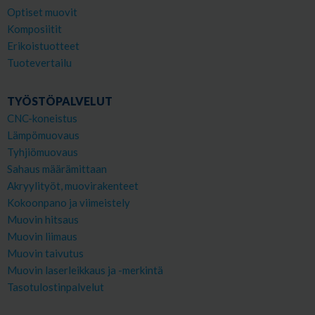
Optiset muovit
Komposiitit
Erikoistuotteet
Tuotevertailu
TYÖSTÖPALVELUT
CNC-koneistus
Lämpömuovaus
Tyhjiömuovaus
Sahaus määrämittaan
Akryylityöt, muovirakenteet
Kokoonpano ja viimeistely
Muovin hitsaus
Muovin liimaus
Muovin taivutus
Muovin laserleikkaus ja -merkintä
Tasotulostinpalvelut