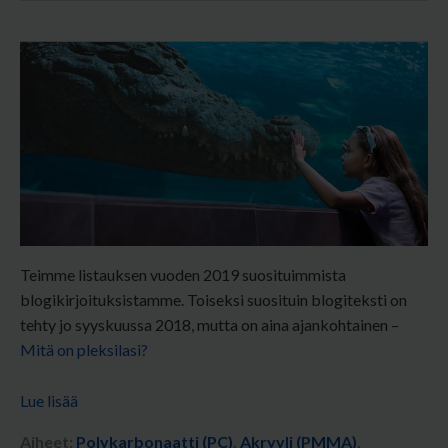
Teimme listauksen vuoden 2019 suosituimmista
blogikirjoituksistamme. Toiseksi suosituin blogiteksti on
tehty jo syyskuussa 2018, mutta on aina ajankohtainen –
Mitä on pleksilasi?
Lue lisää
Aiheet:
Polykarbonaatti (PC)
,
Akryyli (PMMA)
,