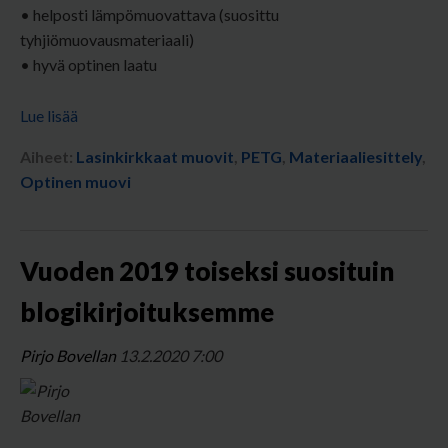
• helposti lämpömuovattava (suosittu
tyhjiömuovausmateriaali)
• hyvä optinen laatu
Lue lisää
Aiheet:
Lasinkirkkaat muovit
,
PETG
,
Materiaaliesittely
,
Optinen muovi
Vuoden 2019 toiseksi suosituin
blogikirjoituksemme
Pirjo Bovellan
13.2.2020 7:00