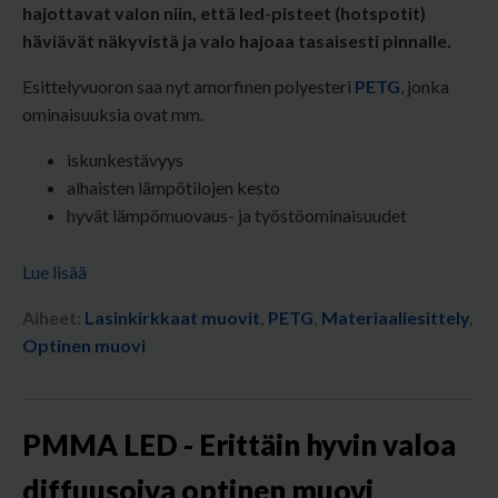
hajottavat valon niin, että led-pisteet (hotspotit)
häviävät näkyvistä ja valo hajoaa tasaisesti pinnalle.
Esittelyvuoron saa nyt amorfinen polyesteri
PETG
, jonka
ominaisuuksia ovat mm.
iskunkestävyys
alhaisten lämpötilojen kesto
hyvät lämpömuovaus- ja työstöominaisuudet
Lue lisää
Aiheet:
Lasinkirkkaat muovit
,
PETG
,
Materiaaliesittely
,
Optinen muovi
PMMA LED - Erittäin hyvin valoa
diffuusoiva optinen muovi