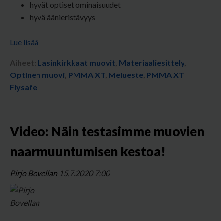
hyvät optiset ominaisuudet
hyvä äänieristävyys
Lue lisää
Aiheet:
Lasinkirkkaat muovit
,
Materiaaliesittely
,
Optinen muovi
,
PMMA XT
,
Melueste
,
PMMA XT
Flysafe
Video: Näin testasimme muovien
naarmuuntumisen kestoa!
Pirjo Bovellan
15.7.2020 7:00