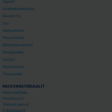
Oppaat
Asiakaskokemuksia
Aikolon Oy
Ura
Vastuullisuus
Yhteystiedot
Sähköinen asiointi
Mediapankki
Uutiset
Muovitietoa
Tietopankki
MUOVIMATERIAALIT
Materiaalihaku
Perusmuovit
Tekniset muovit
Erikoismuovit