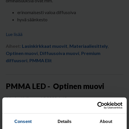
ominaisuuksia ovat mm.
erinomaisesti valoa diffusoiva
hyvä säänkesto
Lue lisää
Aiheet:
Lasinkirkkaat muovit
,
Materiaaliesittely
,
Optinen muovi
,
Diffuusoiva muovi
,
Premium
diffuusori
,
PMMA Elit
PMMA LED - Optinen muovi
Marko Koljonen
4.5.2020 6:45
Consent
Details
About