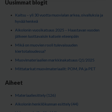
Uusimmat blogit
Kaitsu – yli 30 vuotta muovialan arkea, oivalluksia ja
hyvää henkeä
Aikolonin vuosikatsaus 2025 – Haastavan vuoden
jälkeen luottavaisin katsein eteenpäin
Mikä on muovien rooli tulevaisuuden
kiertotaloudessa?
Muovimateriaalien markkinakatsaus Q1/2025
Mittatarkat muovimateriaalit: POM, PA ja PET
Aiheet
Materiaaliesittely
(126)
Aikolonin henkilökunnan esittely
(44)