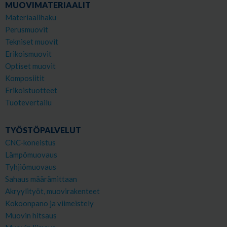
MUOVIMATERIAALIT
Materiaalihaku
Perusmuovit
Tekniset muovit
Erikoismuovit
Optiset muovit
Komposiitit
Erikoistuotteet
Tuotevertailu
TYÖSTÖPALVELUT
CNC-koneistus
Lämpömuovaus
Tyhjiömuovaus
Sahaus määrämittaan
Akryylityöt, muovirakenteet
Kokoonpano ja viimeistely
Muovin hitsaus