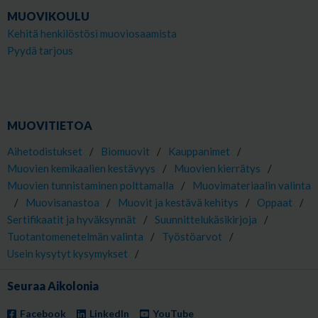
MUOVIKOULU
Kehitä henkilöstösi muoviosaamista
Pyydä tarjous
MUOVITIETOA
Aihetodistukset
/
Biomuovit
/
Kauppanimet
/
Muovien kemikaalien kestävyys
/
Muovien kierrätys
/
Muovien tunnistaminen polttamalla
/
Muovimateriaalin valinta
/
Muovisanastoa
/
Muovit ja kestävä kehitys
/
Oppaat
/
Sertifikaatit ja hyväksynnät
/
Suunnittelukäsikirjoja
/
Tuotantomenetelmän valinta
/
Työstöarvot
/
Usein kysytyt kysymykset
/
Seuraa Aikolonia
Facebook
LinkedIn
YouTube