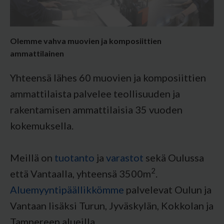
Olemme vahva muovien ja komposiittien
ammattilainen
Yhteensä lähes 60 muovien ja komposiittien
ammattilaista palvelee teollisuuden ja
rakentamisen ammattilaisia 35 vuoden
kokemuksella.
Meillä on
tuotanto
ja
varastot
sekä Oulussa
2
että Vantaalla, yhteensä 3500m
.
Aluemyyntipäällikkömme
palvelevat Oulun ja
Vantaan lisäksi Turun, Jyväskylän, Kokkolan ja
Tampereen alueilla.