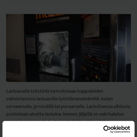
Lastuavalla työstöllä tarkoitetaan kappaleiden
v
almistamista lastuavilla työstömenetelmillä, kuten
sorvaamalla, jyrsimällä tai poraamalla. Lastuttaessa aihiosta
poistetaan ainetta lastuina, kunnes jäljellä on vain halutun
muotoinen kappale. Lastuava työstö voidaan jakaa
manuaaliseen ja CNC-koneistukseen. Manuaalisessa
työstössä koneistaja käyttää konetta itse ja CNC-