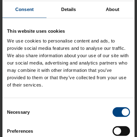
koneistuksessa työn tekee automaattinen työstökeskus,
Consent
Details
About
jolloin koneistajan tehtäväksi jää koneen- ja laadunvalvonta.
Lue lisää
This website uses cookies
We use cookies to personalise content and ads, to
Aiheet:
Muovin koneistus
,
Muovin
provide social media features and to analyse our traffic.
tuotantomenetelmät
,
Muovin lastuava työstö
,
CNC-
We also share information about your use of our site with
jyrsintä
,
Muovin sahaus
,
Muovin työstömenetelmät
,
our social media, advertising and analytics partners who
Muovin työstöpalvelut
,
Muovien CNC-koneistus
may combine it with other information that you’ve
provided to them or that they’ve collected from your use
of their services.
Kaikki
Consent
Tilaa blogi!
Necessary
Selection
Sähköposti
*
Preferences