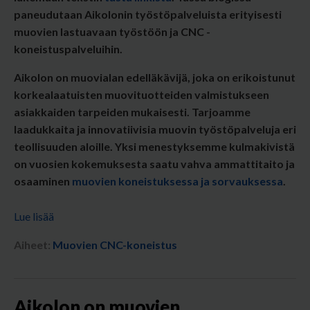
paneudutaan Aikolonin työstöpalveluista
erityisesti
muovien lastuavaan työstöön ja CNC -
koneistuspalveluihin.
Aikolon on muovialan edelläkävijä, joka on erikoistunut
korkealaatuisten muovituotteiden valmistukseen
asiakkaiden tarpeiden mukaisesti. Tarjoamme
laadukkaita ja innovatiivisia muovin työstöpalveluja eri
teollisuuden aloille. Yksi menestyksemme kulmakivistä
on vuosien kokemuksesta saatu vahva ammattitaito ja
osaaminen
muovien koneistuksessa ja sorvauksessa
.
Lue lisää
Aiheet:
Muovien CNC-koneistus
Aikolon on muovien