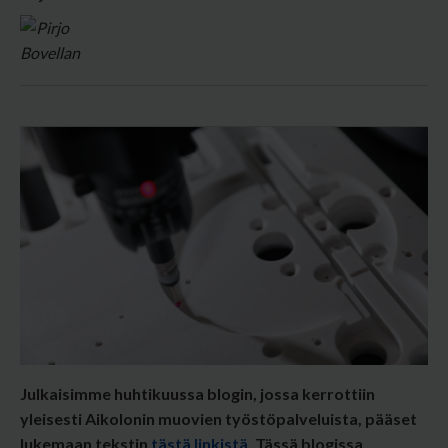
Julkaisimme huhtikuussa blogin, jossa kerrottiin
yleisesti Aikolonin muovien työstöpalveluista, pääset
lukemaan tekstin
tästä linkistä
. Tässä blogissa