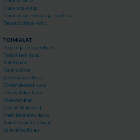
Muovin liimaus
Muovin taivutus
Muovin laserleikkaus ja -merkintä
Tasotulostinpalvelut
TOIMIALAT
Paperi- ja selluteollisuus
Raskas teollisuus
Kuljettimet
Elektroniikka
Ajoneuvoteollisuus
Elintarviketeollisuus
Terveysteknologia
Rakentaminen
Myymäläkalusteet
Meriliikenneteollisuus
Raideliikenneteollisuus
Valaisinteollisuus