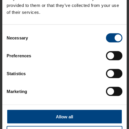
Aikolon
(42)
provided to them or that they’ve collected from your use
of their services.
Optinen muovi
(31)
Katso kaikki
Consent
Necessary
Selection
Preferences
Aikolon Pohjois-Suomi
020 779 0040
Statistics
Aikolon Etelä-Suomi
020 779 0030
Marketing
Aikolon Länsi-Suomi
020 779 0045
Aikolon Keski- ja Itä-Suomi
020 779 0047
Allow all