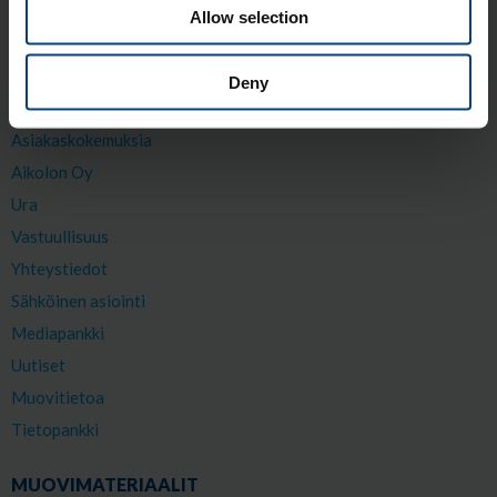
SIVUKARTTA
Allow selection
Etusivu
Blogi
Deny
Oppaat
Asiakaskokemuksia
Aikolon Oy
Ura
Vastuullisuus
Yhteystiedot
Sähköinen asiointi
Mediapankki
Uutiset
Muovitietoa
Tietopankki
MUOVIMATERIAALIT