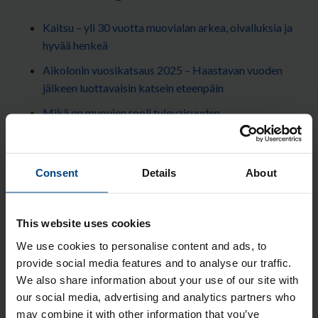
Kaitsu – yli 30 vuotta muovialan arkea, oivalluksia ja
hyvää henkeä
Aikolonin vuosikatsaus 2025 – Haastavan vuoden
jälkeen luottavaisin katsein eteenpäin
Mikä on muovien rooli tulevaisuuden
kiertotaloudessa?
Muovimateriaalien markkinakatsaus Q1/2025
Consent
Details
About
Mittatarkat muovimateriaalit: POM, PA ja PET
Aiheet
This website uses cookies
We use cookies to personalise content and ads, to
Materiaaliesittely
(126)
provide social media features and to analyse our traffic.
Aikolonin henkilökunnan esittely
(44)
We also share information about your use of our site with
our social media, advertising and analytics partners who
Vain muovi elämää...
(44)
may combine it with other information that you’ve