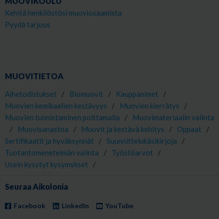
MUOVIKOULU
Kehitä henkilöstösi muoviosaamista
Pyydä tarjous
MUOVITIETOA
Aihetodistukset
/
Biomuovit
/
Kauppanimet
/
Muovien kemikaalien kestävyys
/
Muovien kierrätys
/
Muovien tunnistaminen polttamalla
/
Muovimateriaalin valinta
/
Muovisanastoa
/
Muovit ja kestävä kehitys
/
Oppaat
/
Sertifikaatit ja hyväksynnät
/
Suunnittelukäsikirjoja
/
Tuotantomenetelmän valinta
/
Työstöarvot
/
Usein kysytyt kysymykset
/
Seuraa Aikolonia
Facebook
LinkedIn
YouTube