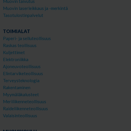
Muovin taivutus
Muovin laserleikkaus ja -merkintä
Tasotulostinpalvelut
TOIMIALAT
Paperi- ja selluteollisuus
Raskas teollisuus
Kuljettimet
Elektroniikka
Ajoneuvoteollisuus
Elintarviketeollisuus
Terveysteknologia
Rakentaminen
Myymäläkalusteet
Meriliikenneteollisuus
Raideliikenneteollisuus
Valaisinteollisuus