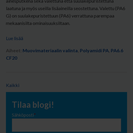
ainesputkena sekä valettuna että suulakepuristettuna
laatuna ja myös useilla lisäaineilla seostettuna. Valettu (PA6
G) on suulakepuristettuun (PA6) verrattuna parempaa
mekaanisilta ominaisuuksiltaan.
Lue lisää
Aiheet:
Muovimateriaalin valinta
,
Polyamidi PA
,
PA6.6
CF20
Kaikki
Tilaa blogi!
Sähköposti
*