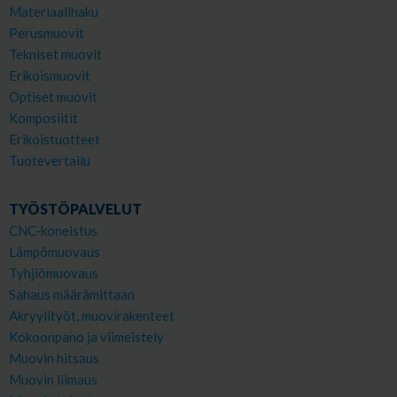
Materiaalihaku
Perusmuovit
Tekniset muovit
Erikoismuovit
Optiset muovit
Komposiitit
Erikoistuotteet
Tuotevertailu
TYÖSTÖPALVELUT
CNC-koneistus
Lämpömuovaus
Tyhjiömuovaus
Sahaus määrämittaan
Akryylityöt, muovirakenteet
Kokoonpano ja viimeistely
Muovin hitsaus
Muovin liimaus