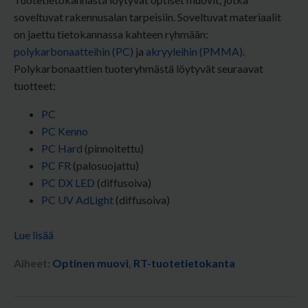
soveltuvat rakennusalan tarpeisiin. Soveltuvat materiaalit
on jaettu tietokannassa kahteen ryhmään:
polykarbonaatteihin (PC)
ja
akryyleihin (PMMA)
.
Polykarbonaattien tuoteryhmästä löytyvät seuraavat
tuotteet:
PC
PC Kenno
PC Hard
(pinnoitettu)
PC FR
(palosuojattu)
PC DX LED
(diffusoiva)
PC UV AdLight
(diffusoiva)
Lue lisää
Aiheet:
Optinen muovi
,
RT-tuotetietokanta