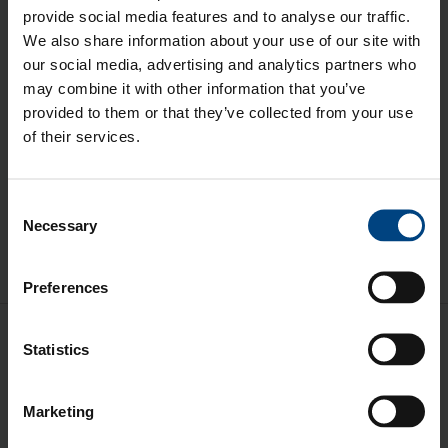
provide social media features and to analyse our traffic.
We also share information about your use of our site with
Aiheet
our social media, advertising and analytics partners who
may combine it with other information that you’ve
Materiaaliesittely
(126)
provided to them or that they’ve collected from your use
Aikolonin henkilökunnan esittely
(44)
of their services.
Vain muovi elämää...
(44)
Aikolon
(42)
Consent
Necessary
Selection
Optinen muovi
(31)
Preferences
Katso kaikki
Statistics
Marketing
Aikolon Pohjois-Suomi
020 779 0040