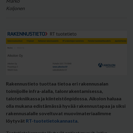
Rakennustieto tuottaa tietoa eri rakennusalan
toimijoille infra-alalla, talonrakentamisessa,
talotekniikassa ja kiinteistönpidossa. Aikolon haluaa
olla mukana edistämässä hyvää rakennustapaa ja siksi
rakennusalalle soveltuvat muovimateriaalimme
löytyvät
RT-tuotetietokannasta
.
Tuotetietokannasta löytyvät optiset muovit, jotka