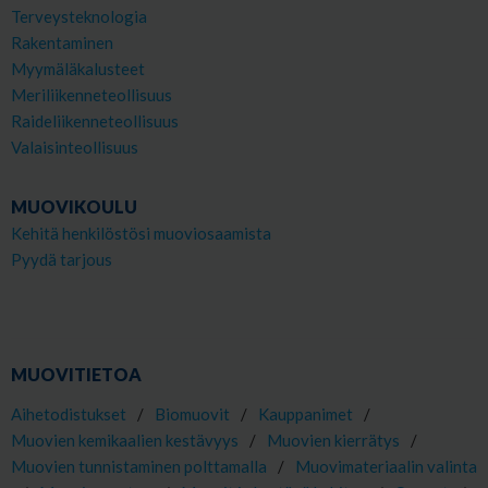
Terveysteknologia
Rakentaminen
Myymäläkalusteet
Meriliikenneteollisuus
Raideliikenneteollisuus
Valaisinteollisuus
MUOVIKOULU
Kehitä henkilöstösi muoviosaamista
Pyydä tarjous
MUOVITIETOA
Aihetodistukset
/
Biomuovit
/
Kauppanimet
/
Muovien kemikaalien kestävyys
/
Muovien kierrätys
/
Muovien tunnistaminen polttamalla
/
Muovimateriaalin valinta