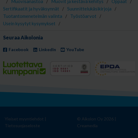
/
Muovisanastoa
/
Muovit ja kestävä kehitys
/
Oppaat
/
Sertifikaatit ja hyväksynnät
/
Suunnittelukäsikirjoja
/
Tuotantomenetelmän valinta
/
Työstöarvot
/
Usein kysytyt kysymykset
/
Seuraa Aikolonia
Facebook
LinkedIn
YouTube
Yleiset myyntiehdot
|
© Aikolon Oy 2026 |
Tietosuojaseloste
Creamedia