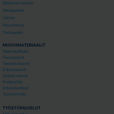
Sähköinen asiointi
Mediapankki
Uutiset
Muovitietoa
Tietopankki
MUOVIMATERIAALIT
Materiaalihaku
Perusmuovit
Tekniset muovit
Erikoismuovit
Optiset muovit
Komposiitit
Erikoistuotteet
Tuotevertailu
TYÖSTÖPALVELUT
CNC-koneistus