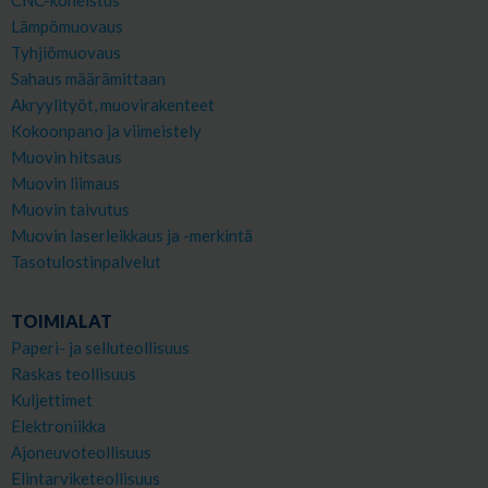
Lämpömuovaus
Tyhjiömuovaus
Sahaus määrämittaan
Akryylityöt, muovirakenteet
Kokoonpano ja viimeistely
Muovin hitsaus
Muovin liimaus
Muovin taivutus
Muovin laserleikkaus ja -merkintä
Tasotulostinpalvelut
TOIMIALAT
Paperi- ja selluteollisuus
Raskas teollisuus
Kuljettimet
Elektroniikka
Ajoneuvoteollisuus
Elintarviketeollisuus