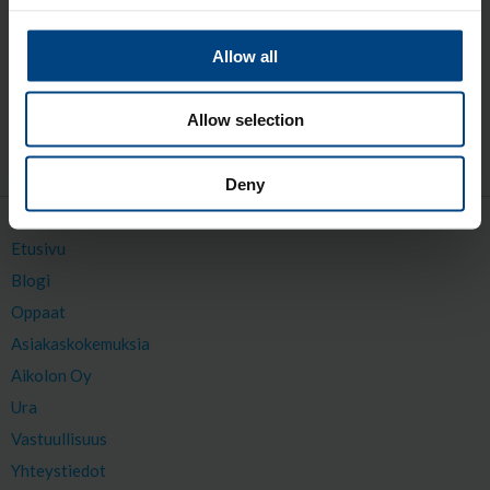
Aikolon Etelä-Suomi
020 779 0030
Allow all
Aikolon Länsi-Suomi
020 779 0045
Allow selection
Aikolon Keski- ja Itä-Suomi
020 779 0047
Deny
SIVUKARTTA
Etusivu
Blogi
Oppaat
Asiakaskokemuksia
Aikolon Oy
Ura
Vastuullisuus
Yhteystiedot