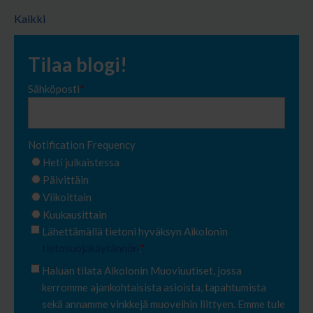
Kaikki
Tilaa blogi!
Sähköposti
*
Notification Frequency
Heti julkaistessa
Päivittäin
Viikoittain
Kuukausittain
Lähettämällä tietoni hyväksyn Aikolonin
tietosuojakäytännön
.
*
Haluan tilata Aikolonin Muoviuutiset, jossa
kerromme ajankohtaisista asioista, tapahtumista
sekä annamme vinkkejä muoveihin liittyen. Emme tule