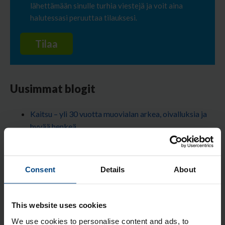
lähettämään sinulle turhia viestejä ja voit aina
halutessasi peruuttaa tilauksesi.
Uusimmat blogit
Kaitsu – yli 30 vuotta muovialan arkea, oivalluksia ja
hyvää henkeä
Aikolonin vuosikatsaus 2025 – Haastavan vuoden
jälkeen luottavaisin katsein eteenpäin
Consent
Details
About
Mikä on muovien rooli tulevaisuuden
kiertotaloudessa?
Muovimateriaalien markkinakatsaus Q1/2025
This website uses cookies
We use cookies to personalise content and ads, to
Mittatarkat muovimateriaalit: POM, PA ja PET