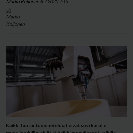
Marko Koljonen
8.7.2020 7:15
Kaikki tuotantomenetelmät eivät sovi kaikille
muovilaaduille, eivätkä kaikki muovilaadut kaikille