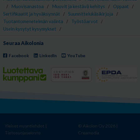
/
Muovisanastoa
/
Muovit ja kestävä kehitys
/
Oppaat
/
Sertifikaatit ja hyväksynnät
/
Suunnittelukäsikirjoja
/
Tuotantomenetelmän valinta
/
Työstöarvot
/
Usein kysytyt kysymykset
/
Seuraa Aikolonia
Facebook
LinkedIn
YouTube
Yleiset myyntiehdot
|
© Aikolon Oy 2026 |
Tietosuojaseloste
Creamedia