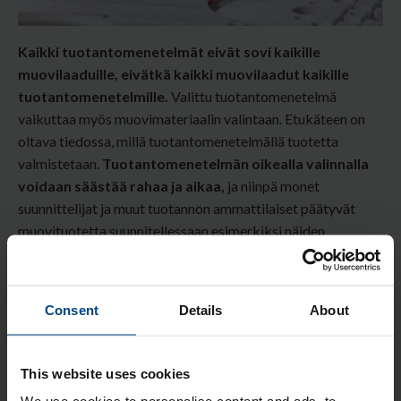
Kaikki tuotantomenetelmät eivät sovi kaikille
muovilaaduille, eivätkä kaikki muovilaadut kaikille
tuotantomenetelmille.
Valittu tuotantomenetelmä
vaikuttaa myös muovimateriaalin valintaan. Etukäteen on
oltava tiedossa, millä tuotantomenetelmällä tuotetta
valmistetaan.
Tuotantomenetelmän oikealla valinnalla
voidaan säästää rahaa ja aikaa,
ja niinpä m
onet
suunnittelijat ja muut tuotannon ammattilaiset päätyvät
muovituotetta suunnitellessaan esimerkiksi näiden
kysymysten äärelle.
Lue lisää
Consent
Details
About
Aiheet:
Muovin koneistus
,
Muovin lämpömuovaus
,
Muovin ruiskuvalu
,
Muovin tuotantomenetelmät
This website uses cookies