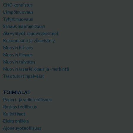
CNC-koneistus
Lämpömuovaus
Tyhjiömuovaus
Sahaus määrämittaan
Akryylityöt, muovirakenteet
Kokoonpano ja viimeistely
Muovin hitsaus
Muovin liimaus
Muovin taivutus
Muovin laserleikkaus ja -merkintä
Tasotulostinpalvelut
TOIMIALAT
Paperi- ja selluteollisuus
Raskas teollisuus
Kuljettimet
Elektroniikka
Ajoneuvoteollisuus