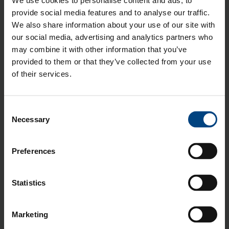
We use cookies to personalise content and ads, to
provide social media features and to analyse our traffic.
Kaikki
We also share information about your use of our site with
our social media, advertising and analytics partners who
may combine it with other information that you’ve
Tilaa blogi!
provided to them or that they’ve collected from your use
Sähköposti
*
of their services.
Consent
Notification Frequency
Necessary
Selection
Heti julkaistessa
Päivittäin
Preferences
Viikoittain
Kuukausittain
Lähettämällä tietoni hyväksyn Aikolonin
Statistics
tietosuojakäytännön
.
*
Haluan tilata Aikolonin Muoviuutiset, jossa
Marketing
kerromme ajankohtaisista asioista, tapahtumista