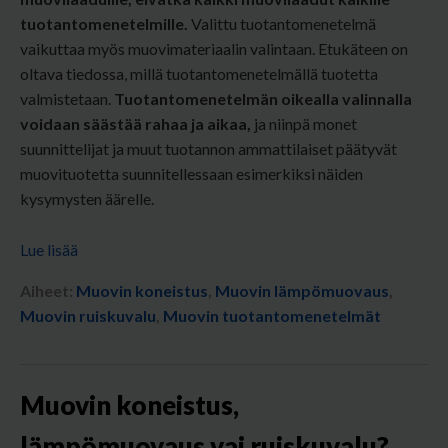
tuotantomenetelmille.
Valittu tuotantomenetelmä
vaikuttaa myös muovimateriaalin valintaan. Etukäteen on
oltava tiedossa, millä tuotantomenetelmällä tuotetta
valmistetaan.
Tuotantomenetelmän oikealla valinnalla
voidaan säästää rahaa ja aikaa,
ja niinpä m
onet
suunnittelijat ja muut tuotannon ammattilaiset päätyvät
muovituotetta suunnitellessaan esimerkiksi näiden
kysymysten äärelle.
Lue lisää
Aiheet:
Muovin koneistus
,
Muovin lämpömuovaus
,
Muovin ruiskuvalu
,
Muovin tuotantomenetelmät
Muovin koneistus,
lämpömuovaus vai ruiskuvalu?