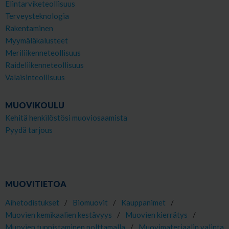
Elintarviketeollisuus
Terveysteknologia
Rakentaminen
Myymäläkalusteet
Meriliikenneteollisuus
Raideliikenneteollisuus
Valaisinteollisuus
MUOVIKOULU
Kehitä henkilöstösi muoviosaamista
Pyydä tarjous
MUOVITIETOA
Aihetodistukset
/
Biomuovit
/
Kauppanimet
/
Muovien kemikaalien kestävyys
/
Muovien kierrätys
/
Muovien tunnistaminen polttamalla
/
Muovimateriaalin valinta