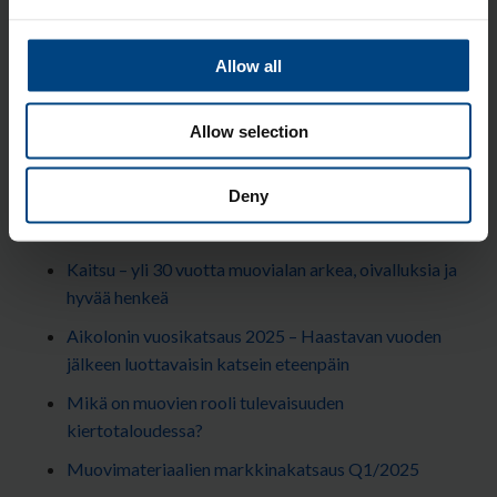
sekä annamme vinkkejä muoveihin liittyen. Emme tule
lähettämään sinulle turhia viestejä ja voit aina
halutessasi peruuttaa tilauksesi.
Allow all
Allow selection
Deny
Uusimmat blogit
Kaitsu – yli 30 vuotta muovialan arkea, oivalluksia ja
hyvää henkeä
Aikolonin vuosikatsaus 2025 – Haastavan vuoden
jälkeen luottavaisin katsein eteenpäin
Mikä on muovien rooli tulevaisuuden
kiertotaloudessa?
Muovimateriaalien markkinakatsaus Q1/2025