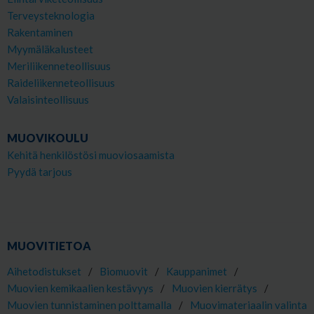
Terveysteknologia
Rakentaminen
Myymäläkalusteet
Meriliikenneteollisuus
Raideliikenneteollisuus
Valaisinteollisuus
MUOVIKOULU
Kehitä henkilöstösi muoviosaamista
Pyydä tarjous
MUOVITIETOA
Aihetodistukset
/
Biomuovit
/
Kauppanimet
/
Muovien kemikaalien kestävyys
/
Muovien kierrätys
/
Muovien tunnistaminen polttamalla
/
Muovimateriaalin valinta