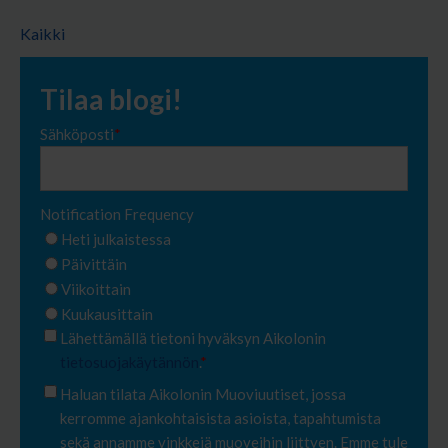
Kaikki
Tilaa blogi!
Sähköposti
*
Notification Frequency
Heti julkaistessa
Päivittäin
Viikoittain
Kuukausittain
Lähettämällä tietoni hyväksyn Aikolonin
tietosuojakäytännön
.
*
Haluan tilata Aikolonin Muoviuutiset, jossa
kerromme ajankohtaisista asioista, tapahtumista
sekä annamme vinkkejä muoveihin liittyen. Emme tule