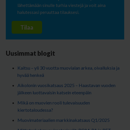
lähettämään sinulle turhia viestejä ja voit aina
halutessasi peruuttaa tilauksesi.
Uusimmat blogit
Kaitsu – yli 30 vuotta muovialan arkea, oivalluksia ja
hyvää henkeä
Aikolonin vuosikatsaus 2025 – Haastavan vuoden
jälkeen luottavaisin katsein eteenpäin
Mikä on muovien rooli tulevaisuuden
kiertotaloudessa?
Muovimateriaalien markkinakatsaus Q1/2025