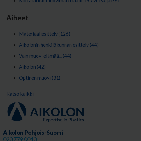
Mittatarkat muovimateriaalit: POM, PA ja PET
Aiheet
Materiaaliesittely
(126)
Aikolonin henkilökunnan esittely
(44)
Vain muovi elämää...
(44)
Aikolon
(42)
Optinen muovi
(31)
Katso kaikki
Aikolon Pohjois-Suomi
020 779 0040