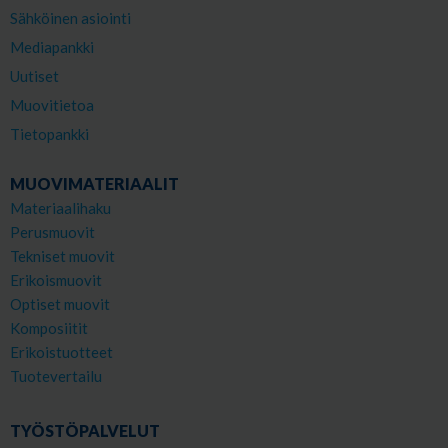
Sähköinen asiointi
Mediapankki
Uutiset
Muovitietoa
Tietopankki
MUOVIMATERIAALIT
Materiaalihaku
Perusmuovit
Tekniset muovit
Erikoismuovit
Optiset muovit
Komposiitit
Erikoistuotteet
Tuotevertailu
TYÖSTÖPALVELUT