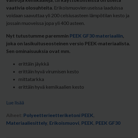
vaativia olosuhteita
. Erikoismuovien useissa laaduissa
voidaan saavuttaa yli 200 celsiusasteen lämpötilan kesto ja
jossain muoveissa jopa yli 400 asteen.
Nyt tutustumme paremmin
PEEK GF30 materiaaliin
,
joka on lasikuituseosteinen versio PEEK-materiaalista.
Sen ominaisuuksia ovat mm.
erittäin jäykkä
erittäin hyvä virumisen kesto
mittatarkka
erittäin hyvä kemikaalien kesto
Lue lisää
Aiheet:
Polyeetterieetteriketoni PEEK
,
Materiaaliesittely
,
Erikoismuovi
,
PEEK
,
PEEK GF30