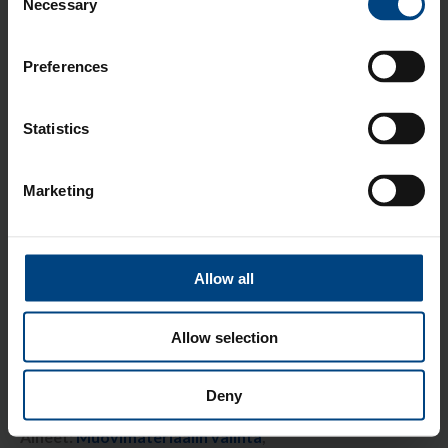
Necessary
Selection
Preferences
Statistics
Marketing
Korkea lämpötilan kesto, erinomaiset mekaaniset
ominaisuudet, hyvä iskulujuus, erinomainen kemikaalien
kesto, pieni viruminen ja hyvät liuku- ja kulutusominaisuudet
Allow all
sekä elintarvikehyväksytty materiaali. Kuulostaako hyvälle?
Niin minustakin, saanko esitellä
PEEK,
Allow selection
polyeetterieetteriketoni
.
Lue lisää
Deny
Aiheet:
Muovimateriaalin valinta
,