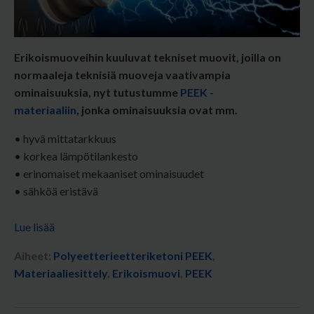
Erikoismuoveihin kuuluvat tekniset muovit, joilla on
normaaleja teknisiä muoveja vaativampia
ominaisuuksia, nyt tutustumme
PEEK -
materiaaliin
,
jonka ominaisuuksia ovat mm.
• hyvä mittatarkkuus
• korkea lämpötilankesto
• erinomaiset mekaaniset ominaisuudet
• sähköä eristävä
Lue lisää
Aiheet:
Polyeetterieetteriketoni PEEK
,
Materiaaliesittely
,
Erikoismuovi
,
PEEK