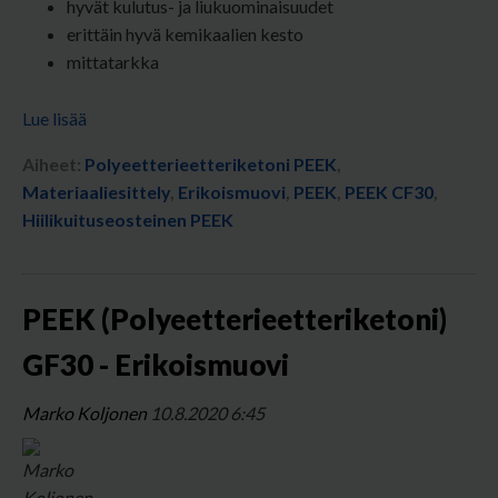
hyvät kulutus- ja liukuominaisuudet
erittäin hyvä kemikaalien kesto
mittatarkka
Lue lisää
Aiheet:
Polyeetterieetteriketoni PEEK
,
Materiaaliesittely
,
Erikoismuovi
,
PEEK
,
PEEK CF30
,
Hiilikuituseosteinen PEEK
PEEK (Polyeetterieetteriketoni)
GF30 - Erikoismuovi
Marko Koljonen
10.8.2020 6:45