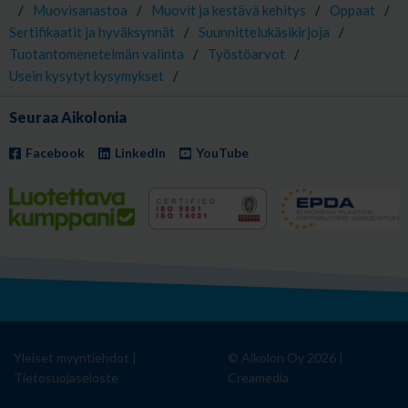
/
Muovisanastoa
/
Muovit ja kestävä kehitys
/
Oppaat
/
Sertifikaatit ja hyväksynnät
/
Suunnittelukäsikirjoja
/
Tuotantomenetelmän valinta
/
Työstöarvot
/
Usein kysytyt kysymykset
/
Seuraa Aikolonia
Facebook
LinkedIn
YouTube
Yleiset myyntiehdot
|
© Aikolon Oy 2026 |
Tietosuojaseloste
Creamedia