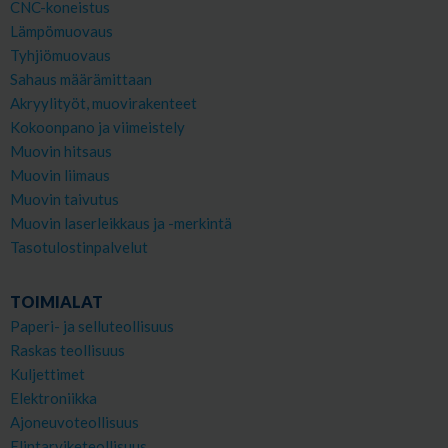
CNC-koneistus
Lämpömuovaus
Tyhjiömuovaus
Sahaus määrämittaan
Akryylityöt, muovirakenteet
Kokoonpano ja viimeistely
Muovin hitsaus
Muovin liimaus
Muovin taivutus
Muovin laserleikkaus ja -merkintä
Tasotulostinpalvelut
TOIMIALAT
Paperi- ja selluteollisuus
Raskas teollisuus
Kuljettimet
Elektroniikka
Ajoneuvoteollisuus
Elintarviketeollisuus