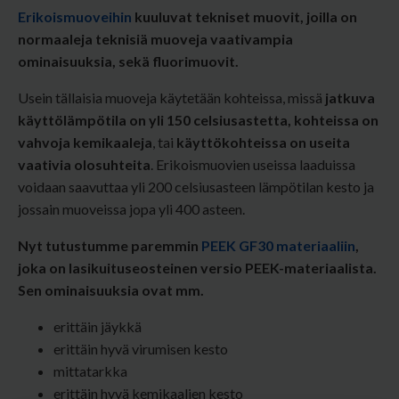
Erikoismuoveihin
kuuluvat tekniset muovit, joilla on
normaaleja teknisiä muoveja vaativampia
ominaisuuksia, sekä fluorimuovit.
Usein tällaisia muoveja käytetään kohteissa, missä
jatkuva
käyttölämpötila on yli 150 celsiusastetta,
kohteissa on
vahvoja kemikaaleja
, tai
käyttökohteissa on useita
vaativia olosuhteita
. Erikoismuovien useissa laaduissa
voidaan saavuttaa yli 200 celsiusasteen lämpötilan kesto ja
jossain muoveissa jopa yli 400 asteen.
Nyt tutustumme paremmin
PEEK GF30 materiaaliin
,
joka on lasikuituseosteinen versio PEEK-materiaalista.
Sen ominaisuuksia ovat mm.
erittäin jäykkä
erittäin hyvä virumisen kesto
mittatarkka
erittäin hyvä kemikaalien kesto