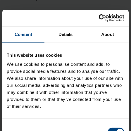
Lue lisää
Aiheet:
Polyeetterieetteriketoni PEEK
,
Materiaaliesittely
,
Erikoismuovi
,
PEEK
,
PEEK GF30
Consent
Details
About
This website uses cookies
Teknisten erikoismuovien Mersu -
We use cookies to personalise content and ads, to
PEEK
provide social media features and to analyse our traffic.
We also share information about your use of our site with
Marko Koljonen
24.10.2019 6:45
our social media, advertising and analytics partners who
may combine it with other information that you’ve
provided to them or that they’ve collected from your use
of their services.
Consent