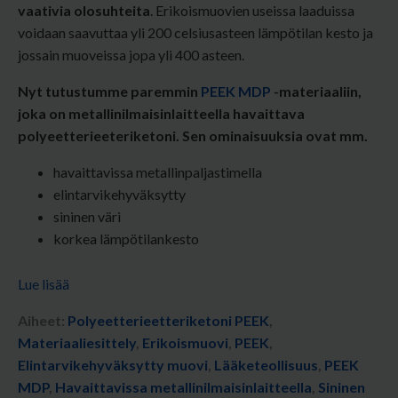
vaativia olosuhteita
. Erikoismuovien useissa laaduissa
voidaan saavuttaa yli 200 celsiusasteen lämpötilan kesto ja
jossain muoveissa jopa yli 400 asteen.
Nyt tutustumme paremmin
PEEK MDP
-materiaaliin,
joka on metallinilmaisinlaitteella havaittava
polyeetterieeteriketoni. Sen ominaisuuksia ovat mm.
havaittavissa metallinpaljastimella
elintarvikehyväksytty
sininen väri
korkea lämpötilankesto
Lue lisää
Aiheet:
Polyeetterieetteriketoni PEEK
,
Materiaaliesittely
,
Erikoismuovi
,
PEEK
,
Elintarvikehyväksytty muovi
,
Lääketeollisuus
,
PEEK
MDP
,
Havaittavissa metallinilmaisinlaitteella
,
Sininen