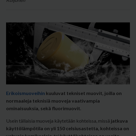
Erikoismuoveihin
kuuluvat tekniset muovit, joilla on
normaaleja teknisiä muoveja vaativampia
ominaisuuksia, sekä fluorimuovit.
Usein tällaisia muoveja käytetään kohteissa, missä
jatkuva
käyttölämpötila on yli 150 celsiusastetta,
kohteissa on
vahvoja kemikaaleja
, tai
käyttökohteissa on useita