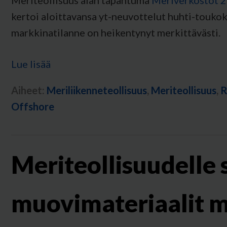
Meriteollisuus alan tapahtuma
Meriverkostot 
kertoi aloittavansa yt-neuvottelut huhti-touko
markkinatilanne on heikentynyt merkittävästi.
Lue lisää
Aiheet:
Meriliikenneteollisuus
,
Meriteollisuus
,
R
Offshore
Meriteollisuudelle 
muovimateriaalit m