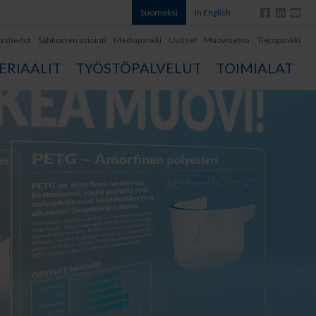
Suomeksi
In English
ystiedot
Sähköinen asiointi
Mediapankki
Uutiset
Muovitietoa
Tietopankki
RIAALIT
TYÖSTÖPALVELUT
TOIMIALAT