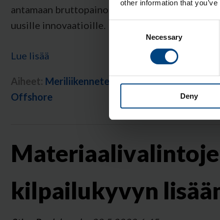
other information that you’ve
antamaan bruttopainosta enemmän tilaa
uusille innovaatioille.
Consent
Necessary
Selection
Lue lisää
Aiheet:
Meriliikenneteollisuus
,
Meriteollisuus
,
R
Offshore
Deny
Materiaalivalintoj
kilpailukyvyn lisää