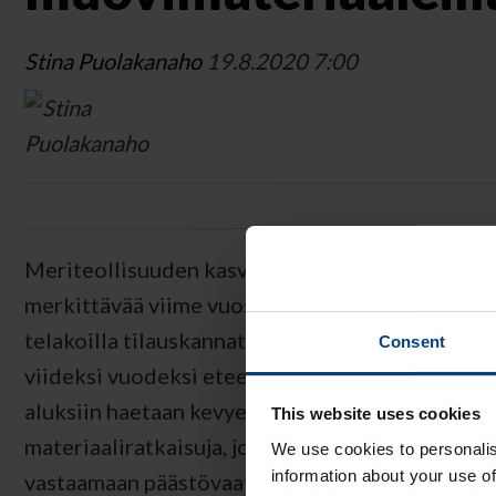
Stina Puolakanaho
19.8.2020 7:00
Meriteollisuuden kasvu on ollut globaalisti
merkittävää viime vuosien aikana. Useilla
telakoilla tilauskannat ovat täynnä jopa
Consent
viideksi vuodeksi eteenpäin. Nykyajan
aluksiin haetaan kevyempiä
This website uses cookies
materiaaliratkaisuja, jotta pystytään
We use cookies to personalis
information about your use of
vastaamaan päästövaatimuksiin sekä