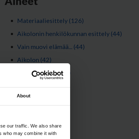
Aiheet
Materiaaliesittely
(126)
Aikolonin henkilökunnan esittely
(44)
Vain muovi elämää...
(44)
Aikolon
(42)
Optinen muovi
(31)
Katso kaikki
About
se our traffic. We also share
ers who may combine it with