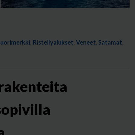
uorimerkki
,
Risteilyalukset
,
Veneet
,
Satamat
,
 rakenteita
opivilla
a