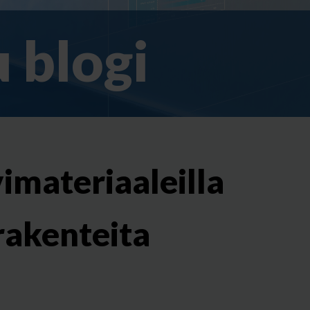
 blogi
imateriaaleilla
 rakenteita