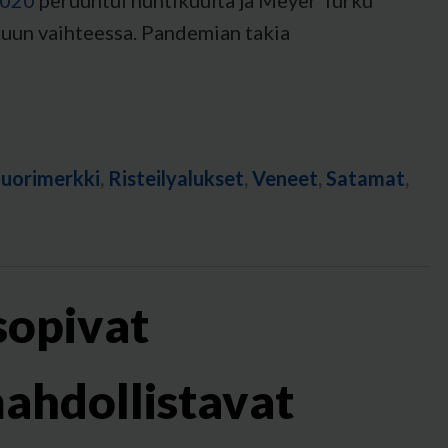
2020
peruuntui huhtikuulta ja Meyer Turku
kuun vaihteessa. Pandemian takia
uorimerkki
,
Risteilyalukset
,
Veneet
,
Satamat
,
sopivat
ahdollistavat