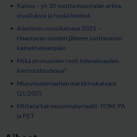
Kaitsu – yli 30 vuotta muovialan arkea,
oivalluksia ja hyvää henkeä
Aikolonin vuosikatsaus 2025 –
Haastavan vuoden jälkeen luottavaisin
katsein eteenpäin
Mikä on muovien rooli tulevaisuuden
kiertotaloudessa?
Muovimateriaalien markkinakatsaus
Q1/2025
Mittatarkat muovimateriaalit: POM, PA
ja PET