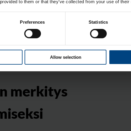
 provided to them or that they’ve collected from your use of their
Preferences
Statistics
uorimerkki
,
Risteilyalukset
,
Veneet
,
Satamat
,
Allow selection
en merkitys
miseksi