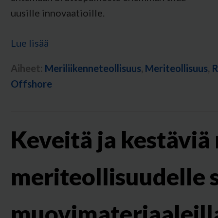
uusille innovaatioille.
Lue lisää
Aiheet:
Meriliikenneteollisuus
,
Meriteollisuus
,
R
Offshore
Keveitä ja kestäviä
meriteollisuudelle s
muovimateriaaleill