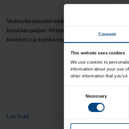
Veden/kosteuden vaikutuksesta muoveihin
kysytään paljon. Miten muovit imevät
Consent
kosteutta ja kuinka nopeasti se tapahtuu?
This website uses cookies
We use cookies to personalis
information about your use of
other information that you’ve
Consent
Necessary
Selection
Lue lisää