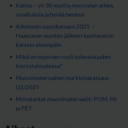
Kaitsu – yli 30 vuotta muovialan arkea,
oivalluksia ja hyvää henkeä
Aikolonin vuosikatsaus 2025 –
Haastavan vuoden jälkeen luottavaisin
katsein eteenpäin
Mikä on muovien rooli tulevaisuuden
kiertotaloudessa?
Muovimateriaalien markkinakatsaus
Q1/2025
Mittatarkat muovimateriaalit: POM, PA
ja PET