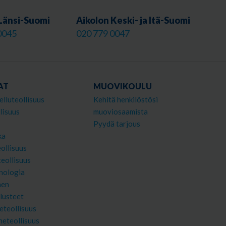
Länsi-Suomi
Aikolon Keski- ja Itä-Suomi
0045
020 779 0047
AT
MUOVIKOULU
elluteollisuus
Kehitä henkilöstösi
lisuus
muoviosaamista
Pyydä tarjous
ka
ollisuus
teollisuus
nologia
nen
lusteet
eteollisuus
neteollisuus