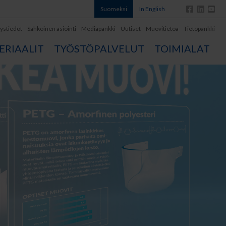
Suomeksi
In English
ystiedot
Sähköinen asiointi
Mediapankki
Uutiset
Muovitietoa
Tietopankki
RIAALIT
TYÖSTÖPALVELUT
TOIMIALAT