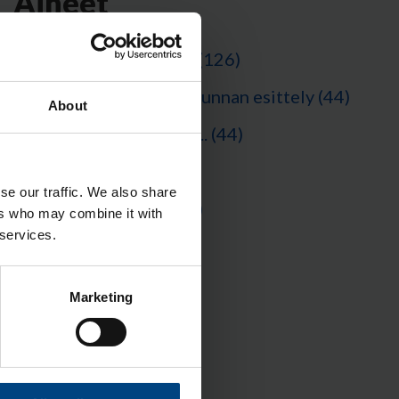
Aiheet
Materiaaliesittely
(126)
Aikolonin henkilökunnan esittely
(44)
About
Vain muovi elämää...
(44)
Aikolon
(42)
se our traffic. We also share
Optinen muovi
(31)
ers who may combine it with
 services.
Katso kaikki
Marketing