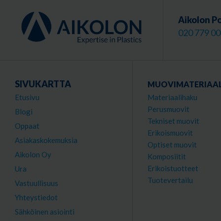
Aikolon P
020 779 0
SIVUKARTTA
MUOVIMATERIAAL
Etusivu
Materiaalihaku
Perusmuovit
Blogi
Tekniset muovit
Oppaat
Erikoismuovit
Asiakaskokemuksia
Optiset muovit
Aikolon Oy
Komposiitit
Erikoistuotteet
Ura
Tuotevertailu
Vastuullisuus
Yhteystiedot
Sähköinen asiointi