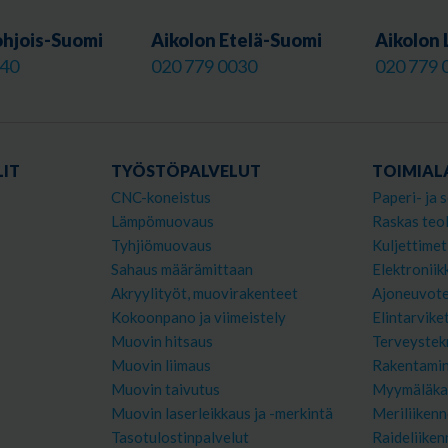
ohjois-Suomi
Aikolon Etelä-Suomi
Aikolon 
040
020 779 0030
020 779 
IT
TYÖSTÖPALVELUT
TOIMIAL
CNC-koneistus
Paperi- ja s
Lämpömuovaus
Raskas teol
Tyhjiömuovaus
Kuljettimet
Sahaus määrämittaan
Elektroniik
Akryylityöt, muovirakenteet
Ajoneuvote
Kokoonpano ja viimeistely
Elintarvike
Muovin hitsaus
Terveystek
Muovin liimaus
Rakentami
Muovin taivutus
Myymäläka
Muovin laserleikkaus ja -merkintä
Meriliikenn
Tasotulostinpalvelut
Raideliiken