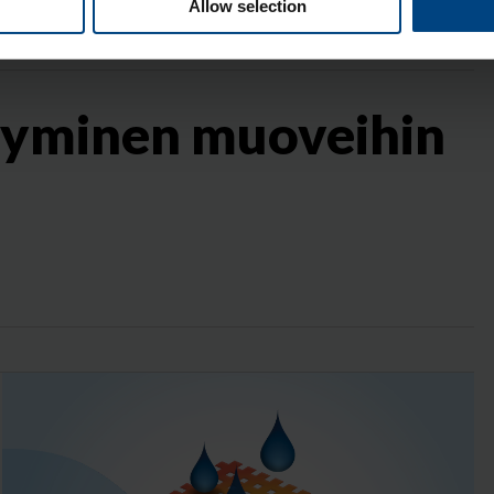
tyminen muovimateriaaleihin
Allow selection
tyminen muoveihin