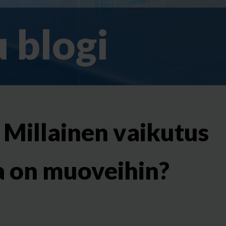
 blogi
 Millainen vaikutus
a on muoveihin?