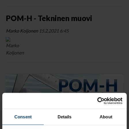
POM-H - Tekninen muovi
Marko Koljonen
15.2.2021 6:45
Consent
Details
About