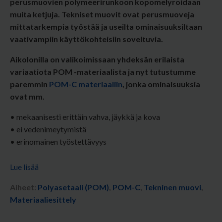
perusmuovien polymeerirunkoon kopomelyroidaan
muita ketjuja. Tekniset muovit ovat perusmuoveja
mittatarkempia työstää ja useilta ominaisuuksiltaan
vaativampiin käyttökohteisiin soveltuvia.
Aikolonilla on valikoimissaan yhdeksän erilaista
variaatiota POM -materiaalista ja nyt tutustumme
paremmin
POM-C materiaaliin
, jonka ominaisuuksia
ovat mm.
• mekaanisesti erittäin vahva, jäykkä ja kova
• ei vedenimeytymistä
• erinomainen työstettävyys
Lue lisää
Aiheet:
Polyasetaali (POM)
,
POM-C
,
Tekninen muovi
,
Materiaaliesittely