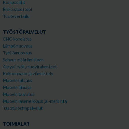
Komposiitit
Erikoistuotteet
Tuotevertailu
TYÖSTÖPALVELUT
CNC-koneistus
Lämpömuovaus
Tyhjiömuovaus
Sahaus määrämittaan
Akryylityöt, muovirakenteet
Kokoonpano ja viimeistely
Muovin hitsaus
Muovin liimaus
Muovin taivutus
Muovin laserleikkaus ja -merkintä
Tasotulostinpalvelut
TOIMIALAT