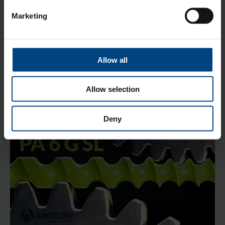
Marketing
PA 6 G SL - Tekninen muovi
Marko Koljonen
25.1.2021 6:45
Allow all
Allow selection
Deny