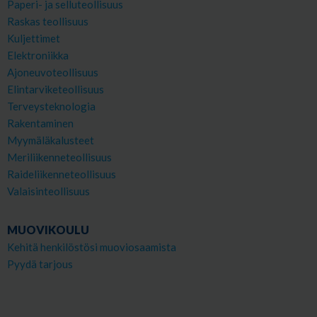
Paperi- ja selluteollisuus
Raskas teollisuus
Kuljettimet
Elektroniikka
Ajoneuvoteollisuus
Elintarviketeollisuus
Terveysteknologia
Rakentaminen
Myymäläkalusteet
Meriliikenneteollisuus
Raideliikenneteollisuus
Valaisinteollisuus
MUOVIKOULU
Kehitä henkilöstösi muoviosaamista
Pyydä tarjous