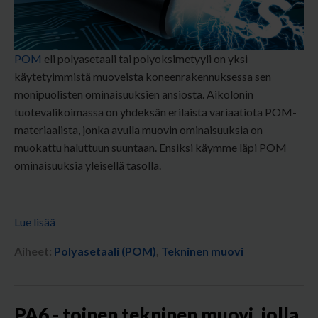
POM
eli polyasetaali tai polyoksimetyyli on yksi
käytetyimmistä muoveista koneenrakennuksessa sen
monipuolisten ominaisuuksien ansiosta. Aikolonin
tuotevalikoimassa on yhdeksän erilaista variaatiota POM-
materiaalista, jonka avulla muovin ominaisuuksia on
muokattu haluttuun suuntaan. Ensiksi käymme läpi POM
ominaisuuksia yleisellä tasolla.
Lue lisää
Aiheet:
Polyasetaali (POM)
,
Tekninen muovi
PA6 - toinen tekninen muovi, jolla