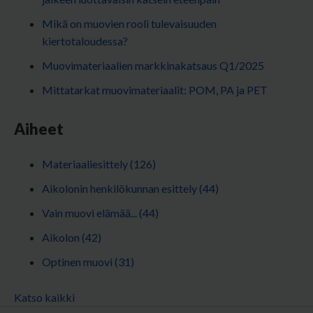
Mikä on muovien rooli tulevaisuuden
kiertotaloudessa?
Muovimateriaalien markkinakatsaus Q1/2025
Mittatarkat muovimateriaalit: POM, PA ja PET
Aiheet
Materiaaliesittely
(126)
Aikolonin henkilökunnan esittely
(44)
Vain muovi elämää...
(44)
Aikolon
(42)
Optinen muovi
(31)
Katso kaikki