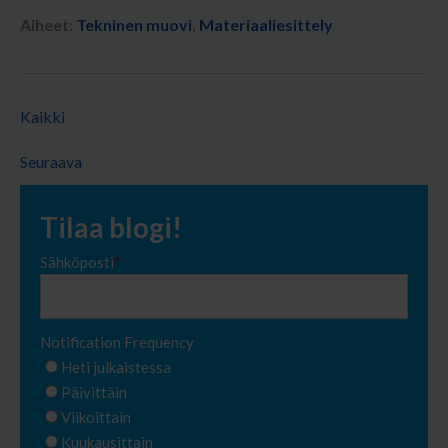
Aiheet:
Tekninen muovi
,
Materiaaliesittely
Kaikki
Seuraava
Tilaa blogi!
Sähköposti
*
Notification Frequency
Heti julkaistessa
Päivittäin
Viikoittain
Kuukausittain