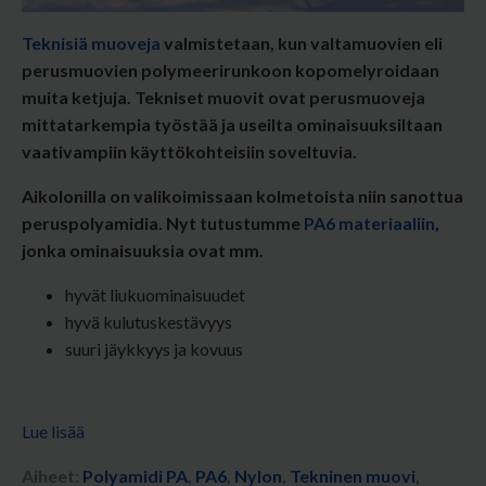
Teknisiä muoveja
valmistetaan, kun valtamuovien eli
perusmuovien polymeerirunkoon kopomelyroidaan
muita ketjuja. Tekniset muovit ovat perusmuoveja
mittatarkempia työstää ja useilta ominaisuuksiltaan
vaativampiin käyttökohteisiin soveltuvia.
Aikolonilla on valikoimissaan kolmetoista niin sanottua
peruspolyamidia.
Nyt tutustumme
PA6 materiaaliin
,
jonka ominaisuuksia ovat mm.
hyvät liukuominaisuudet
hyvä kulutuskestävyys
suuri jäykkyys ja kovuus
Lue lisää
Aiheet:
Polyamidi PA
,
PA6
,
Nylon
,
Tekninen muovi
,