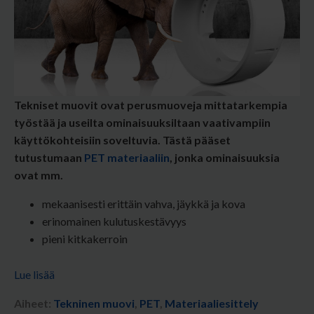
Tekniset muovit ovat perusmuoveja mittatarkempia
työstää ja useilta ominaisuuksiltaan vaativampiin
käyttökohteisiin soveltuvia.
Tästä pääset
tutustumaan
PET materiaaliin
, jonka ominaisuuksia
ovat mm.
mekaanisesti erittäin vahva, jäykkä ja kova
erinomainen kulutuskestävyys
pieni kitkakerroin
Lue lisää
Aiheet:
Tekninen muovi
,
PET
,
Materiaaliesittely