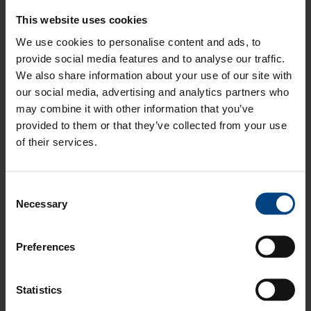
This website uses cookies
Teknisiä muoveja
valmistetaan, kun valtamuovien eli
We use cookies to personalise content and ads, to
perusmuovien polymeerirunkoon kopomelyroidaan
provide social media features and to analyse our traffic.
muita ketjuja. Tekniset muovit ovat perusmuoveja
We also share information about your use of our site with
mittatarkempia työstää ja useilta ominaisuuksiltaan
our social media, advertising and analytics partners who
vaativampiin käyttökohteisiin soveltuvia.
may combine it with other information that you’ve
provided to them or that they’ve collected from your use
Nyt tutustumme
POM-H -materiaaliin
,
jonka
of their services.
ominaisuuksia ovat mm.
tiheämpi, kovempi ja kestävämpi kuin POM-C
Consent
pienempi lämpölaajeneminen kuin POM-C:n
Necessary
Selection
parempi iskun- ja kulumisenkesto kuin POM-C:n
Lue lisää
Preferences
Aiheet:
Polyasetaali (POM)
,
Tekninen muovi
,
Materiaaliesittely
,
POM-H
Statistics