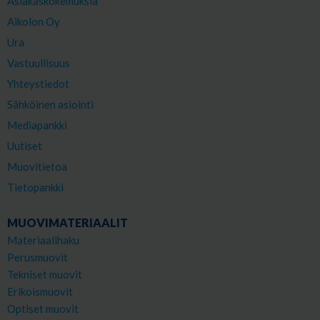
Asiakaskokemuksia
Aikolon Oy
Ura
Vastuullisuus
Yhteystiedot
Sähköinen asiointi
Mediapankki
Uutiset
Muovitietoa
Tietopankki
MUOVIMATERIAALIT
Materiaalihaku
Perusmuovit
Tekniset muovit
Erikoismuovit
Optiset muovit