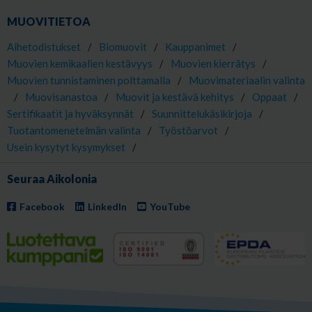
MUOVITIETOA
Aihetodistukset
/
Biomuovit
/
Kauppanimet
/
Muovien kemikaalien kestävyys
/
Muovien kierrätys
/
Muovien tunnistaminen polttamalla
/
Muovimateriaalin valinta
/
Muovisanastoa
/
Muovit ja kestävä kehitys
/
Oppaat
/
Sertifikaatit ja hyväksynnät
/
Suunnittelukäsikirjoja
/
Tuotantomenetelmän valinta
/
Työstöarvot
/
Usein kysytyt kysymykset
/
Seuraa Aikolonia
Facebook
LinkedIn
YouTube