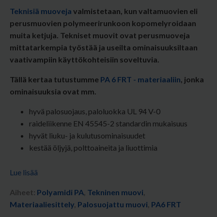
Teknisiä muoveja
valmistetaan, kun valtamuovien eli
perusmuovien polymeerirunkoon kopomelyroidaan
muita ketjuja. Tekniset muovit ovat perusmuoveja
mittatarkempia työstää ja useilta ominaisuuksiltaan
vaativampiin käyttökohteisiin soveltuvia.
Tällä kertaa tutustumme
PA 6 FRT - materiaaliin
,
jonka
ominaisuuksia ovat mm.
hyvä palosuojaus, paloluokka UL 94 V-0
raideliikenne EN 45545-2 standardin mukaisuus
hyvät liuku- ja kulutusominaisuudet
kestää öljyjä, polttoaineita ja liuottimia
Lue lisää
Aiheet:
Polyamidi PA
,
Tekninen muovi
,
Materiaaliesittely
,
Palosuojattu muovi
,
PA6 FRT