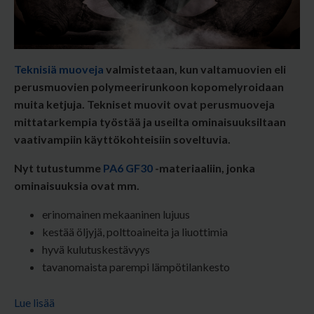
Teknisiä muoveja
valmistetaan, kun valtamuovien eli
perusmuovien polymeerirunkoon kopomelyroidaan
muita ketjuja. Tekniset muovit ovat perusmuoveja
mittatarkempia työstää ja useilta ominaisuuksiltaan
vaativampiin käyttökohteisiin soveltuvia.
Nyt tutustumme
PA6 GF30
-materiaaliin,
jonka
ominaisuuksia ovat mm.
erinomainen mekaaninen lujuus
kestää öljyjä, polttoaineita ja liuottimia
hyvä kulutuskestävyys
tavanomaista parempi lämpötilankesto
Lue lisää