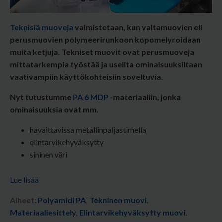
Teknisiä muoveja
valmistetaan, kun valtamuovien eli
perusmuovien polymeerirunkoon kopomelyroidaan
muita ketjuja. Tekniset muovit ovat perusmuoveja
mittatarkempia työstää ja useilta ominaisuuksiltaan
vaativampiin käyttökohteisiin soveltuvia.
Nyt tutustumme
PA 6 MDP
-materiaaliin,
jonka
ominaisuuksia ovat mm.
havaittavissa metallinpaljastimella
elintarvikehyväksytty
sininen väri
Lue lisää
Aiheet:
Polyamidi PA
,
Tekninen muovi
,
Materiaaliesittely
,
Elintarvikehyväksytty muovi
,