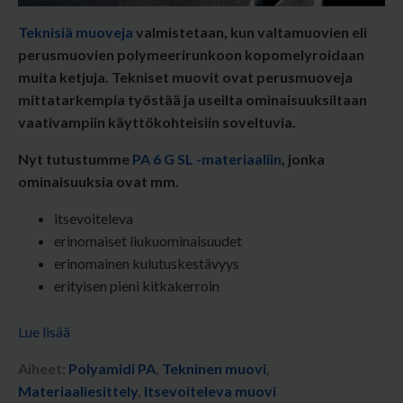
Teknisiä muoveja
valmistetaan, kun valtamuovien eli
perusmuovien polymeerirunkoon kopomelyroidaan
muita ketjuja. Tekniset muovit ovat perusmuoveja
mittatarkempia työstää ja useilta ominaisuuksiltaan
vaativampiin käyttökohteisiin soveltuvia.
Nyt tutustumme
PA 6 G SL -materiaaliin
,
jonka
ominaisuuksia ovat mm.
itsevoiteleva
erinomaiset liukuominaisuudet
erinomainen kulutuskestävyys
erityisen pieni kitkakerroin
Lue lisää
Aiheet:
Polyamidi PA
,
Tekninen muovi
,
Materiaaliesittely
,
Itsevoiteleva muovi