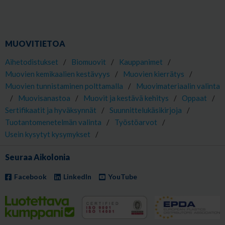
MUOVITIETOA
Aihetodistukset
/
Biomuovit
/
Kauppanimet
/
Muovien kemikaalien kestävyys
/
Muovien kierrätys
/
Muovien tunnistaminen polttamalla
/
Muovimateriaalin valinta
/
Muovisanastoa
/
Muovit ja kestävä kehitys
/
Oppaat
/
Sertifikaatit ja hyväksynnät
/
Suunnittelukäsikirjoja
/
Tuotantomenetelmän valinta
/
Työstöarvot
/
Usein kysytyt kysymykset
/
Seuraa Aikolonia
Facebook
LinkedIn
YouTube