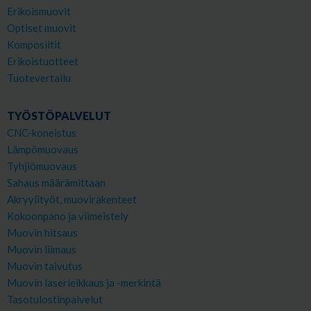
Erikoismuovit
Optiset muovit
Komposiitit
Erikoistuotteet
Tuotevertailu
TYÖSTÖPALVELUT
CNC-koneistus
Lämpömuovaus
Tyhjiömuovaus
Sahaus määrämittaan
Akryylityöt, muovirakenteet
Kokoonpano ja viimeistely
Muovin hitsaus
Muovin liimaus
Muovin taivutus
Muovin laserleikkaus ja -merkintä
Tasotulostinpalvelut