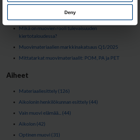
Aikolonin vuosikatsaus 2025 – Haastavan vuoden
Deny
jälkeen luottavaisin katsein eteenpäin
Mikä on muovien rooli tulevaisuuden
kiertotaloudessa?
Muovimateriaalien markkinakatsaus Q1/2025
Mittatarkat muovimateriaalit: POM, PA ja PET
Aiheet
Materiaaliesittely
(126)
Aikolonin henkilökunnan esittely
(44)
Vain muovi elämää...
(44)
Aikolon
(42)
Optinen muovi
(31)