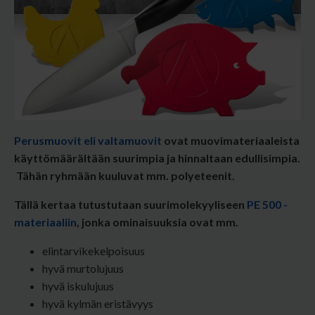
Perusmuovit eli valtamuovit
ovat muovimateriaaleista
käyttömäärältään suurimpia ja hinnaltaan edullisimpia.
Tähän ryhmään kuuluvat mm. polyeteenit.
Tällä kertaa tutustutaan suurimolekyyliseen
PE 500 -
materiaaliin
, jonka ominaisuuksia ovat mm.
elintarvikekelpoisuus
hyvä murtolujuus
hyvä iskulujuus
hyvä kylmän eristävyys