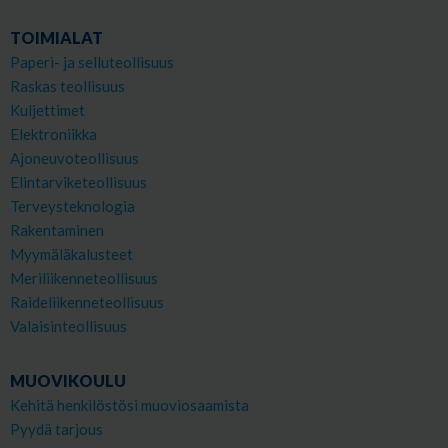
TOIMIALAT
Paperi- ja selluteollisuus
Raskas teollisuus
Kuljettimet
Elektroniikka
Ajoneuvoteollisuus
Elintarviketeollisuus
Terveysteknologia
Rakentaminen
Myymäläkalusteet
Meriliikenneteollisuus
Raideliikenneteollisuus
Valaisinteollisuus
MUOVIKOULU
Kehitä henkilöstösi muoviosaamista
Pyydä tarjous