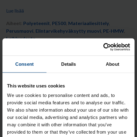
Lue lisää
Aiheet:
Polyeteenit
,
PE500
,
Materiaaliesittely
,
Perusmuovi
,
Elintarvikehyväksytty muovi
,
PE-HMW
,
Leikkuulauta
Consent
Details
About
Kaikki
Tilaa blogi!
This website uses cookies
We use cookies to personalise content and ads, to
Sähköposti
*
provide social media features and to analyse our traffic.
We also share information about your use of our site with
our social media, advertising and analytics partners who
Notification Frequency
may combine it with other information that you’ve
Heti julkaistessa
provided to them or that they’ve collected from your use
Päivittäin