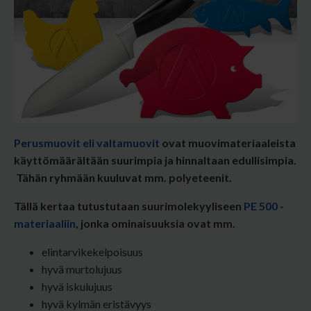
Perusmuovit eli valtamuovit
ovat muovimateriaaleista
käyttömäärältään suurimpia ja hinnaltaan edullisimpia.
Tähän ryhmään kuuluvat mm. polyeteenit.
Tällä kertaa tutustutaan suurimolekyyliseen
PE 500 -
materiaaliin
, jonka ominaisuuksia ovat mm.
elintarvikekelpoisuus
hyvä murtolujuus
hyvä iskulujuus
hyvä kylmän eristävyys