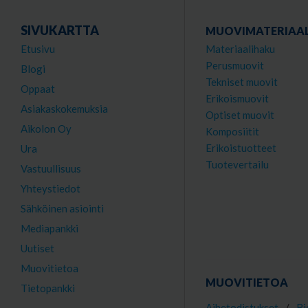
SIVUKARTTA
MUOVIMATERIAAL
Etusivu
Materiaalihaku
Perusmuovit
Blogi
Tekniset muovit
Oppaat
Erikoismuovit
Asiakaskokemuksia
Optiset muovit
Aikolon Oy
Komposiitit
Erikoistuotteet
Ura
Tuotevertailu
Vastuullisuus
Yhteystiedot
Sähköinen asiointi
Mediapankki
Uutiset
Muovitietoa
MUOVITIETOA
Tietopankki
Aihetodistukset
/
Bi