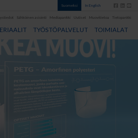
Suomeksi
In English
ystiedot
Sähköinen asiointi
Mediapankki
Uutiset
Muovitietoa
Tietopankki
RIAALIT
TYÖSTÖPALVELUT
TOIMIALAT