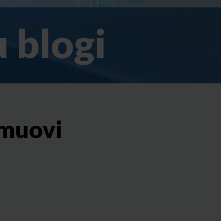
 blogi
 muovi