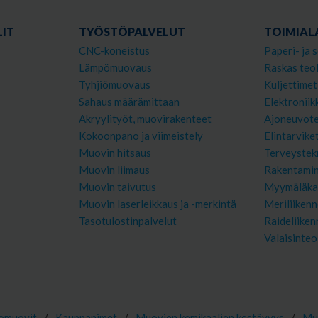
IT
TYÖSTÖPALVELUT
TOIMIAL
CNC-koneistus
Paperi- ja s
Lämpömuovaus
Raskas teol
Tyhjiömuovaus
Kuljettimet
Sahaus määrämittaan
Elektroniik
Akryylityöt, muovirakenteet
Ajoneuvote
Kokoonpano ja viimeistely
Elintarvike
Muovin hitsaus
Terveystek
Muovin liimaus
Rakentami
Muovin taivutus
Myymäläka
Muovin laserleikkaus ja -merkintä
Meriliikenn
Tasotulostinpalvelut
Raideliiken
Valaisinteo
omuovit
/
Kauppanimet
/
Muovien kemikaalien kestävyys
/
Muo