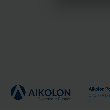
Aikolon P
020 779 0