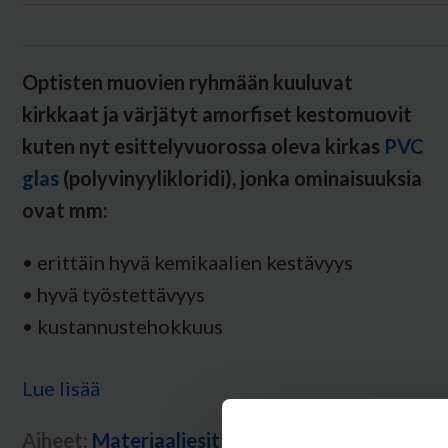
Optisten muovien ryhmään kuuluvat
kirkkaat ja värjätyt amorfiset kestomuovit
kuten nyt esittelyvuorossa oleva kirkas
PVC
glas
(polyvinyylikloridi),
jonka ominaisuuksia
ovat mm:
• erittäin hyvä kemikaalien kestävyys
• hyvä työstettävyys
• kustannustehokkuus
Lue lisää
Aiheet:
Materiaaliesittely
,
Optinen muovi
,
PVC 