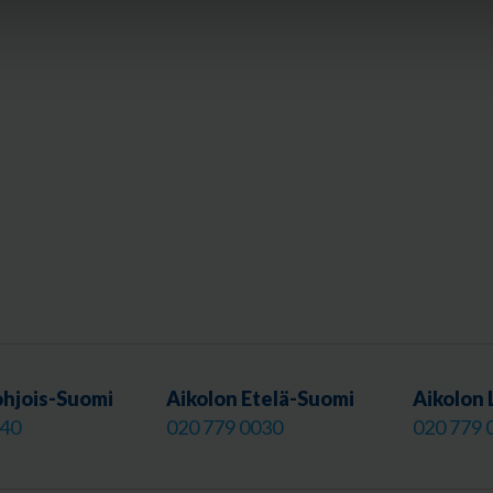
ohjois-Suomi
Aikolon Etelä-Suomi
Aikolon 
040
020 779 0030
020 779 