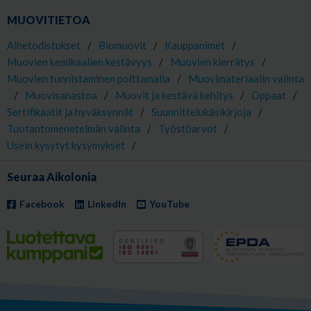
MUOVITIETOA
Aihetodistukset
/
Biomuovit
/
Kauppanimet
/
Muovien kemikaalien kestävyys
/
Muovien kierrätys
/
Muovien tunnistaminen polttamalla
/
Muovimateriaalin valinta
/
Muovisanastoa
/
Muovit ja kestävä kehitys
/
Oppaat
/
Sertifikaatit ja hyväksynnät
/
Suunnittelukäsikirjoja
/
Tuotantomenetelmän valinta
/
Työstöarvot
/
Usein kysytyt kysymykset
/
Seuraa Aikolonia
Facebook
LinkedIn
YouTube