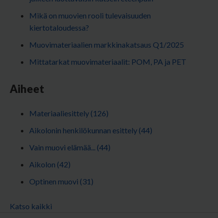
Mikä on muovien rooli tulevaisuuden
kiertotaloudessa?
Muovimateriaalien markkinakatsaus Q1/2025
Mittatarkat muovimateriaalit: POM, PA ja PET
Aiheet
Materiaaliesittely
(126)
Aikolonin henkilökunnan esittely
(44)
Vain muovi elämää...
(44)
Aikolon
(42)
Optinen muovi
(31)
Katso kaikki