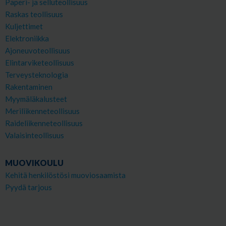
Paperi- ja selluteollisuus
Raskas teollisuus
Kuljettimet
Elektroniikka
Ajoneuvoteollisuus
Elintarviketeollisuus
Terveysteknologia
Rakentaminen
Myymäläkalusteet
Meriliikenneteollisuus
Raideliikenneteollisuus
Valaisinteollisuus
MUOVIKOULU
Kehitä henkilöstösi muoviosaamista
Pyydä tarjous