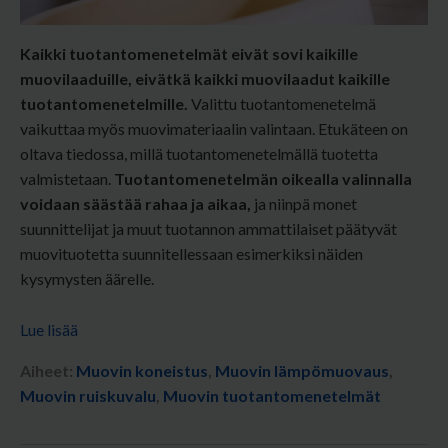
Kaikki tuotantomenetelmät eivät sovi kaikille
muovilaaduille, eivätkä kaikki muovilaadut kaikille
tuotantomenetelmille.
Valittu tuotantomenetelmä
vaikuttaa myös muovimateriaalin valintaan. Etukäteen on
oltava tiedossa, millä tuotantomenetelmällä tuotetta
valmistetaan.
Tuotantomenetelmän oikealla valinnalla
voidaan säästää rahaa ja aikaa,
ja niinpä m
onet
suunnittelijat ja muut tuotannon ammattilaiset päätyvät
muovituotetta suunnitellessaan esimerkiksi näiden
kysymysten äärelle.
Lue lisää
Aiheet:
Muovin koneistus
,
Muovin lämpömuovaus
,
Muovin ruiskuvalu
,
Muovin tuotantomenetelmät