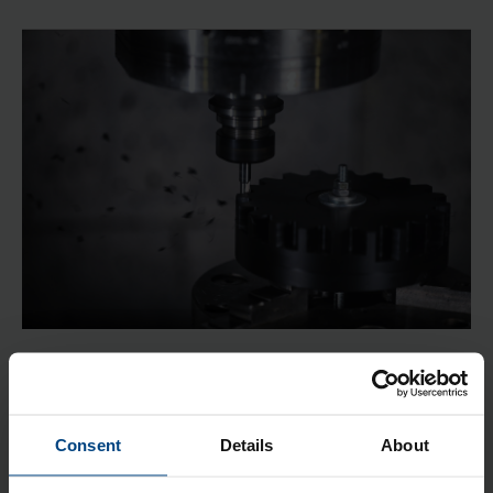
Muovimateriaalin tuotantomenetelmiä on kymmenkunta ja
samanlaiseen lopputulokseen voidaan päästä useammalla
tuotantomenetelmällä, mutta hintalappu voi olla hyvin
erilainen.
Consent
Details
About
Myös suunnittelun alusta ensimmäisen tuotteen