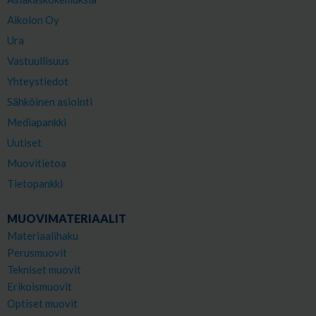
Aikolon Oy
Ura
Vastuullisuus
Yhteystiedot
Sähköinen asiointi
Mediapankki
Uutiset
Muovitietoa
Tietopankki
MUOVIMATERIAALIT
Materiaalihaku
Perusmuovit
Tekniset muovit
Erikoismuovit
Optiset muovit