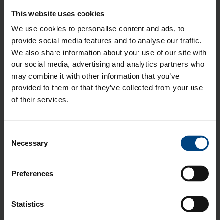
valmistamiseen käytetty aika voi vaihdella karkeasti
This website uses cookies
päivästä vuoteen.
Kun tunnet tuotantomenetelmät ja
We use cookies to personalise content and ads, to
niiden keskeiset ominaisuudet, säästät
provide social media features and to analyse our traffic.
todennäköisesti sekä aikaa että rahaa.
We also share information about your use of our site with
our social media, advertising and analytics partners who
Lue lisää
may combine it with other information that you’ve
provided to them or that they’ve collected from your use
Aiheet:
Muovin tuotantomenetelmät
,
Muovin
of their services.
työstöpalvelut
Consent
Necessary
Viisi todennäköistä tapaa
Selection
epäonnistua muovimateriaalin
Preferences
valinnassa
Statistics
Marko Koljonen
19.9.2018 16:44