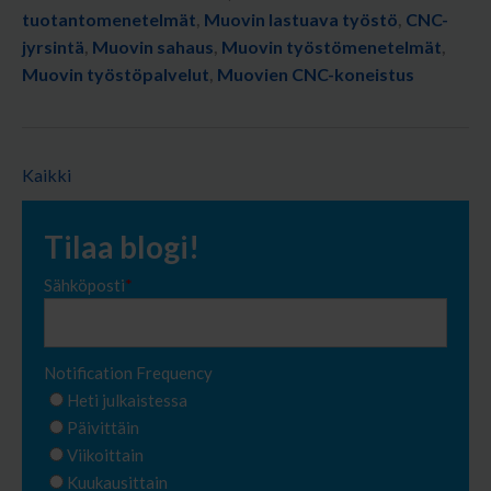
tuotantomenetelmät
,
Muovin lastuava työstö
,
CNC-
jyrsintä
,
Muovin sahaus
,
Muovin työstömenetelmät
,
Muovin työstöpalvelut
,
Muovien CNC-koneistus
Kaikki
Tilaa blogi!
Sähköposti
*
Notification Frequency
Heti julkaistessa
Päivittäin
Viikoittain
Kuukausittain