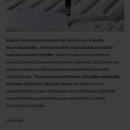
Kaikki tuotantomenetelmät eivät sovi kaikille
muovilaaduille, eivätkä kaikki muovilaadut kaikille
tuotantomenetelmille.
Valittu tuotantomenetelmä
vaikuttaa myös muovimateriaalin valintaan. Etukäteen on
oltava tiedossa, millä tuotantomenetelmällä tuotetta
valmistetaan.
Tuotantomenetelmän oikealla valinnalla
voidaan säästää rahaa ja aikaa,
ja niinpä m
onet
suunnittelijat ja muut tuotannon ammattilaiset päätyvät
muovituotetta suunnitellessaan esimerkiksi näiden
kysymysten äärelle.
Lue lisää