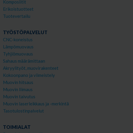
Komposiitit
Erikoistuotteet
Tuotevertailu
TYÖSTÖPALVELUT
CNC-koneistus
Lämpömuovaus
Tyhjiömuovaus
Sahaus määrämittaan
Akryylityöt, muovirakenteet
Kokoonpano ja viimeistely
Muovin hitsaus
Muovin liimaus
Muovin taivutus
Muovin laserleikkaus ja -merkintä
Tasotulostinpalvelut
TOIMIALAT