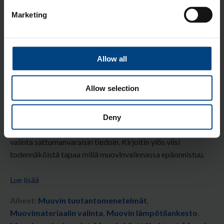
Marketing
Allow all
Allow selection
Oikean muovin valitseminen haluttuun käyttökohteeseen
onnistuu systemaattisen valintaprosessin avulla. Varmin
tapa epäonnistua oikean muovilaadun valitsemisessa, on
Deny
olla noudattamatta systemaattista lähestymistapaa ja tehdä
valinta sattumanvaraisin tiedoin. Kirjoitin ylös viisi
todennäköistä tapaa millä muovinvalinnassa epäonnistuu.
Lue lisää
Aiheet:
Muovin tuotantomenetelmät
,
Muovimateriaalin valinta
,
Muovin lämpötilankesto
,