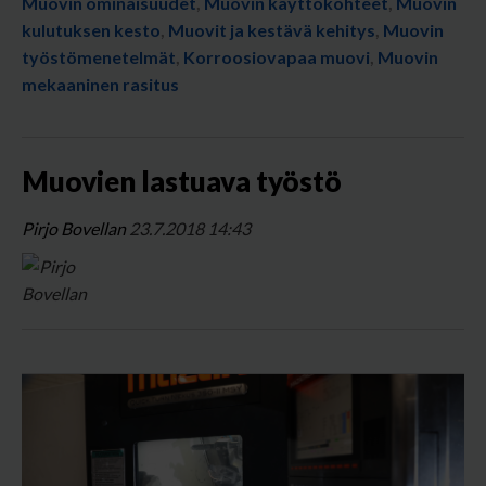
Muovin ominaisuudet
,
Muovin käyttökohteet
,
Muovin
kulutuksen kesto
,
Muovit ja kestävä kehitys
,
Muovin
työstömenetelmät
,
Korroosiovapaa muovi
,
Muovin
mekaaninen rasitus
Muovien lastuava työstö
Pirjo Bovellan
23.7.2018 14:43