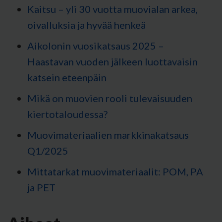
Kaitsu – yli 30 vuotta muovialan arkea,
oivalluksia ja hyvää henkeä
Aikolonin vuosikatsaus 2025 –
Haastavan vuoden jälkeen luottavaisin
katsein eteenpäin
Mikä on muovien rooli tulevaisuuden
kiertotaloudessa?
Muovimateriaalien markkinakatsaus
Q1/2025
Mittatarkat muovimateriaalit: POM, PA
ja PET