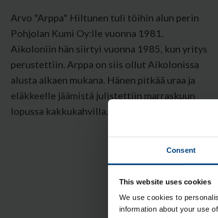
Arvo "Arppa" Hiltunen tuli töihin
alun perin
Pohjolan Kumi Oy:lle vuonna 1981.
Aikoloniin hän siirtyi vuonna 1985, kun yritys
perustettiin. Arppa on siis ollut Aikolonissa
alusta alkaen mukana. Hänen pitkää uraa ja
eläkkeelle jäämistä julistettiin marraskuun
lopussa kakkukahvilla.
Consent
This website uses cookies
We use cookies to personalis
information about your use of