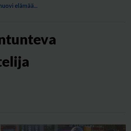
muovi elämää...
iantunteva
elija