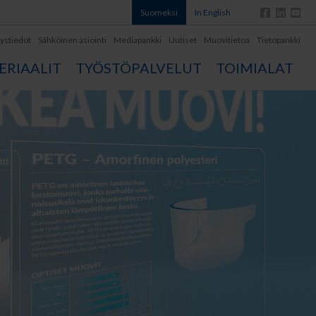
Suomeksi
In English
ystiedot
Sähköinen asiointi
Mediapankki
Uutiset
Muovitietoa
Tietopankki
RIAALIT
TYÖSTÖPALVELUT
TOIMIALAT