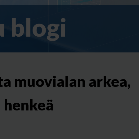
 blogi
tta muovialan arkea,
ä henkeä