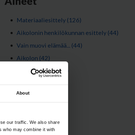
Aiheet
Materiaaliesittely
(126)
Aikolonin henkilökunnan esittely
(44)
Vain muovi elämää...
(44)
Aikolon
(42)
Optinen muovi
(31)
Katso kaikki
About
se our traffic. We also share
ers who may combine it with