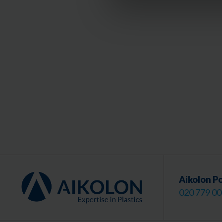
Aikolon P
020 779 0