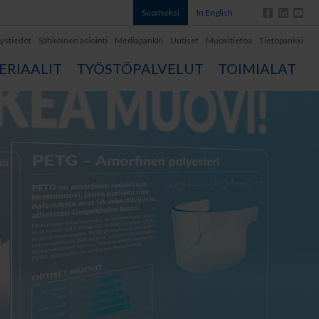
Suomeksi
In English
ystiedot
Sähköinen asiointi
Mediapankki
Uutiset
Muovitietoa
Tietopankki
RIAALIT
TYÖSTÖPALVELUT
TOIMIALAT