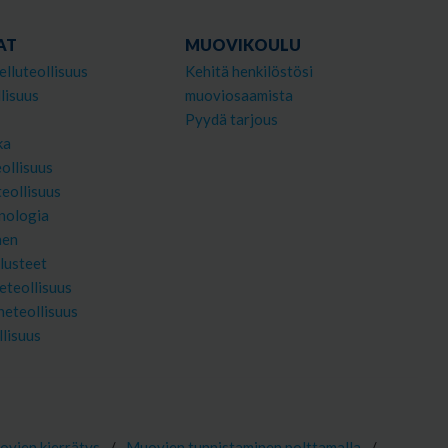
AT
MUOVIKOULU
elluteollisuus
Kehitä henkilöstösi
lisuus
muoviosaamista
Pyydä tarjous
ka
ollisuus
teollisuus
nologia
nen
lusteet
eteollisuus
neteollisuus
llisuus
vien kierrätys
/
Muovien tunnistaminen polttamalla
/