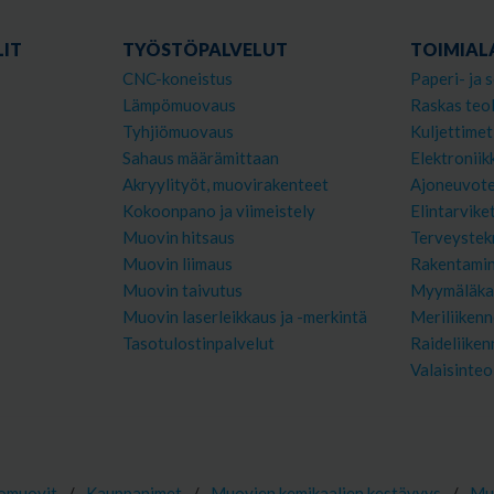
IT
TYÖSTÖPALVELUT
TOIMIAL
CNC-koneistus
Paperi- ja s
Lämpömuovaus
Raskas teol
Tyhjiömuovaus
Kuljettimet
Sahaus määrämittaan
Elektroniik
Akryylityöt, muovirakenteet
Ajoneuvote
Kokoonpano ja viimeistely
Elintarvike
Muovin hitsaus
Terveystek
Muovin liimaus
Rakentami
Muovin taivutus
Myymäläka
Muovin laserleikkaus ja -merkintä
Meriliikenn
Tasotulostinpalvelut
Raideliiken
Valaisinteo
omuovit
/
Kauppanimet
/
Muovien kemikaalien kestävyys
/
Muo