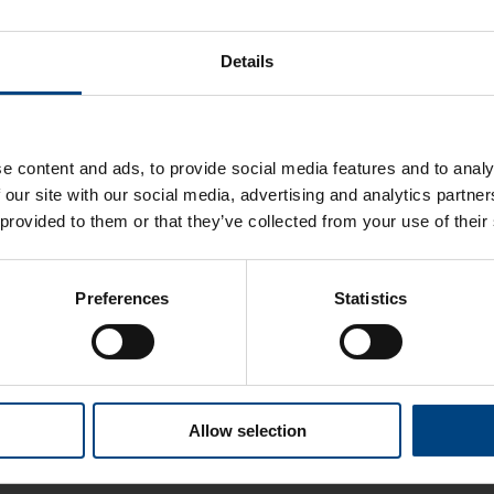
 g/cm^3)
Details
asinkirkkaat muovit
,
Muovien iskulujuus
,
e content and ads, to provide social media features and to analy
armuuntumisen kesto
,
Muovien iskunkestävyys
,
 our site with our social media, advertising and analytics partn
 provided to them or that they’ve collected from your use of their
nkesto
Preferences
Statistics
Allow selection