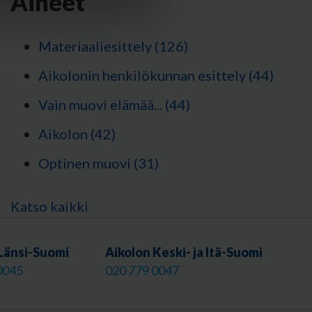
Aiheet
Materiaaliesittely
(126)
Aikolonin henkilökunnan esittely
(44)
Vain muovi elämää...
(44)
Aikolon
(42)
Optinen muovi
(31)
Katso kaikki
Länsi-Suomi
Aikolon Keski- ja Itä-Suomi
0045
020 779 0047