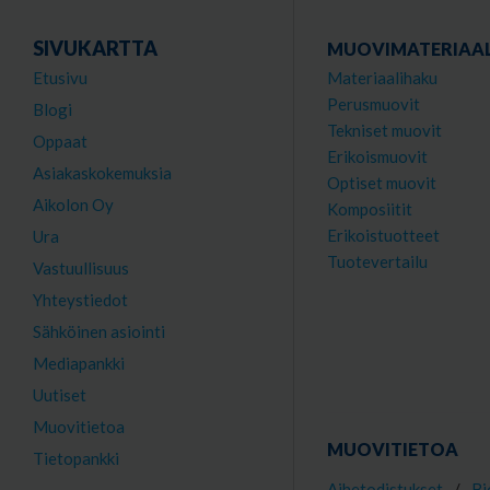
SIVUKARTTA
MUOVIMATERIAAL
Etusivu
Materiaalihaku
Perusmuovit
Blogi
Tekniset muovit
Oppaat
Erikoismuovit
Asiakaskokemuksia
Optiset muovit
Aikolon Oy
Komposiitit
Erikoistuotteet
Ura
Tuotevertailu
Vastuullisuus
Yhteystiedot
Sähköinen asiointi
Mediapankki
Uutiset
Muovitietoa
MUOVITIETOA
Tietopankki
Aihetodistukset
/
Bi