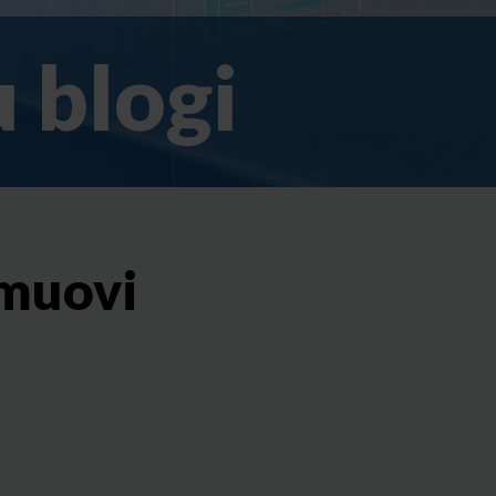
 blogi
 muovi