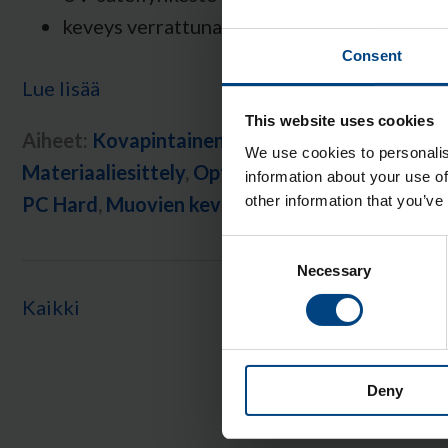
keveys verrattuna lasiin (ominaispaino 1,2
Consent
Lue lisää
This website uses cookies
Aiheet:
Kovapintainen polykarbonaatti (PC)
,
L
We use cookies to personalis
Materiaaliesittely
,
Optinen muovi
,
Muovien na
information about your use of
other information that you’ve
PC Hard
,
Muovien keveys
,
Muovien UV-säteily
Consent
Necessary
Selection
Kaikki
Deny