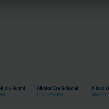
ohjois-Suomi
Aikolon Etelä-Suomi
Aikolon 
040
020 779 0030
020 779 