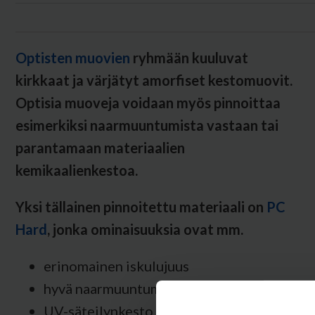
Optisten muovien
ryhmään kuuluvat
kirkkaat ja värjätyt amorfiset kestomuovit.
Optisia muoveja voidaan myös pinnoittaa
esimerkiksi naarmuuntumista vastaan tai
parantamaan materiaalien
kemikaalienkestoa.
Yksi tällainen pinnoitettu materiaali on
PC
Hard
, jonka ominaisuuksia ovat mm.
erinomainen iskulujuus
hyvä naarmuuntumisen kesto
UV-säteilynkesto